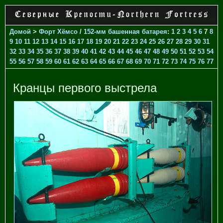
Домой
>
Форт Хёмсо
/
152-мм башенная батарея
:
1
2
3
4
5
6
7
8
9
10
11
12
13
14
15
16
17
18
19
20
21
22
23
24
25
26
27
28
29
30
31
32
33
34
35
36
37
38
39
40
41
42
43
44
45
46
47
48
49
50
51
52
53
54
55
56
57
58
59
60
61
62
63
64
65
66
67
68
69
70
71
72
73
74
75
76
77
Кранцы первого выстрела