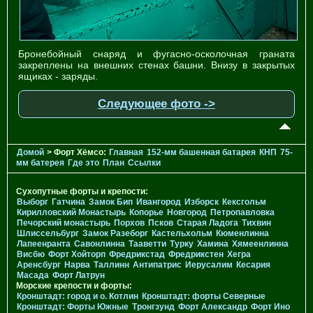
Бронебойный снаряд и фугасно-осколочная граната
закреплены на внешних стенах башни. Внизу в закрытых
ящиках - заряды.
Следующее фото ->
Домой
> Форт Хёмсо:
Главная
152-мм башенная батарея
КНП
75-
мм батерея
Где это
План
Ссылки
Сухопутные форты и крепости:
Выборг
Гатчина
Замок Бип
Ивангород
Изборск
Кексгольм
Кирилловский Монастырь
Копорье
Новгород
Петропавловка
Печорcкий монастырь
Порхов
Псков
Старая Ладога
Тихвин
Шлиссельбург
Замок Разеборг
Кастельхольм
Кюменлинна
Лапеенранта
Савонлинна
Тааветти
Турку
Хамина
Хямеенлинна
Висбю
Форт Хойторп
Фредрикстад
Фредрикстен
Хегра
Аренсбург
Нарва
Таллинн
Антипатрис
Иерусалим
Кесария
Масада
Форт Латрун
Морские крепости и форты:
Кронштадт: город и о. Котлин
Кронштадт: форты Северные
Кронштадт: Форты Южные
Тронгзунд
Форт Александр
Форт Ино