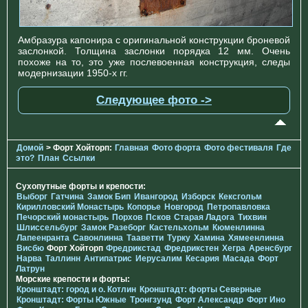
Амбразура капонира с оригинальной конструкции броневой
заслонкой. Толщина заслонки порядка 12 мм. Очень
похоже на то, это уже послевоенная конструкция, следы
модернизации 1950-х гг.
Следующее фото ->
Домой
> Форт Хойторп:
Главная
Фото форта
Фото фестиваля
Где
это?
План
Ссылки
Сухопутные форты и крепости:
Выборг
Гатчина
Замок Бип
Ивангород
Изборск
Кексгольм
Кирилловский Монастырь
Копорье
Новгород
Петропавловка
Печорcкий монастырь
Порхов
Псков
Старая Ладога
Тихвин
Шлиссельбург
Замок Разеборг
Кастельхольм
Кюменлинна
Лапеенранта
Савонлинна
Тааветти
Турку
Хамина
Хямеенлинна
Висбю
Форт Хойторп
Фредрикстад
Фредрикстен
Хегра
Аренсбург
Нарва
Таллинн
Антипатрис
Иерусалим
Кесария
Масада
Форт
Латрун
Морские крепости и форты:
Кронштадт: город и о. Котлин
Кронштадт: форты Северные
Кронштадт: Форты Южные
Тронгзунд
Форт Александр
Форт Ино