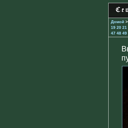
Домой
19
20
21
47
48
49
В
п