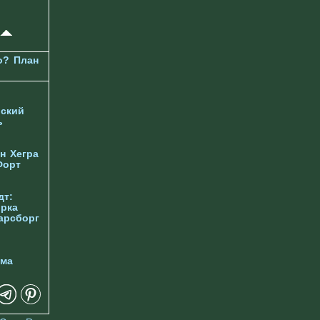
о?
План
ский
ь
н
Хегра
Форт
дт:
орка
арсборг
йма