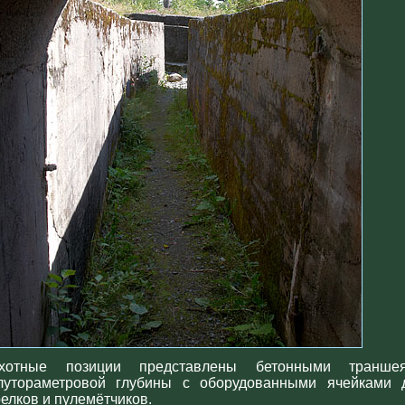
хотные позиции представлены бетонными транше
лутораметровой глубины с оборудованными ячейками 
релков и пулемётчиков.