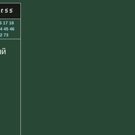
6
17
18
4
45
46
2
73
ый