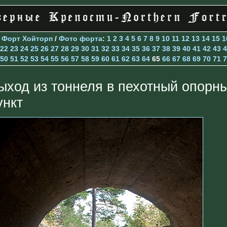
>
Форт Хойторп
/
Фото форта
:
1
2
3
4
5
6
7
8
9
10
11
12
13
14
15
1
22
23
24
25
26
27
28
29
30
31
32
33
34
35
36
37
38
39
40
41
42
43
4
50
51
52
53
54
55
56
57
58
59
60
61
62
63
64
65
66
67
68
69
70
71
7
ыход из тоннеля в пехотный опорн
ункт