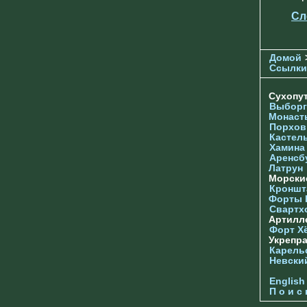
Сл
Домой
Ссылки
Сухопу
Выборг
Монаст
Порхов
Кастел
Хамина
Аренсб
Латрун
Морски
Кроншта
Форты
Свартх
Артилл
Форт Х
Укрепр
Карель
Невски
English
П о и с 