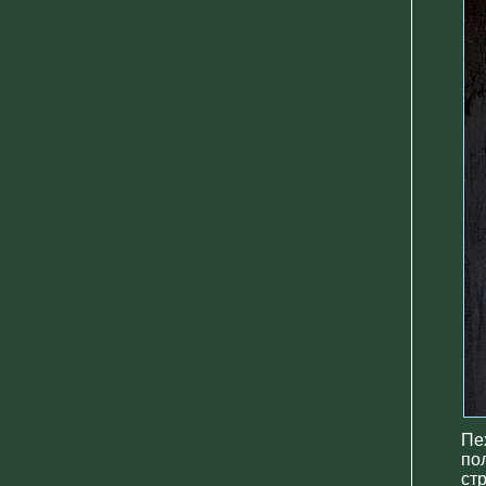
Пе
по
ст