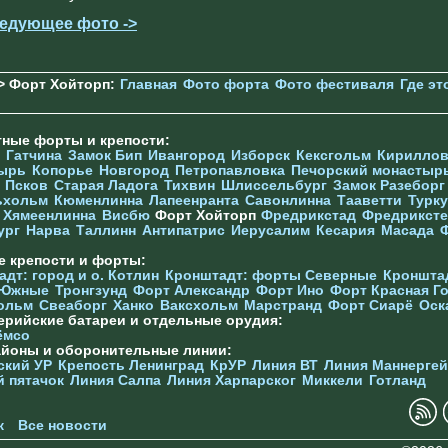
едующее фото ->
> Форт Хойторп:
Главная
Фото форта
Фото фестиваля
Где эт
тные форты и крепости:
Гатчина
Замок Бип
Ивангород
Изборск
Кексгольм
Кириллов
ырь
Копорье
Новгород
Петропавловка
Печорcкий монастыр
Псков
Старая Ладога
Тихвин
Шлиссельбург
Замок Разеборг
ьхольм
Кюменлинна
Лапеенранта
Савонлинна
Тааветти
Турку
Хямеенлинна
Висбю
Форт Хойторп
Фредрикстад
Фредриксте
ург
Нарва
Таллинн
Антипатрис
Иерусалим
Кесария
Масада
е крепости и форты:
дт: город и о. Котлин
Кронштадт: форты Северные
Кроншта
 Южные
Тронгзунд
Форт Александр
Форт Ино
Форт Красная Г
ольм
Свеаборг
Ханко
Ваксхольм
Марстранд
Форт Сиарё
Оск
ерийские батареи и отдельные орудия:
ёмсо
айоны и оборонительные линии:
ский УР
Крепость Ленинград
КрУР
Линия ВТ
Линия Маннерге
й пятачок
Линия Салпа
Линия Харпарског
Миккели
Готланд
к
Все новости