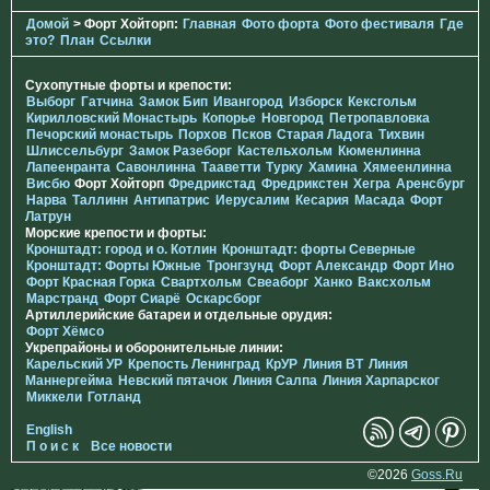
Домой
> Форт Хойторп:
Главная
Фото форта
Фото фестиваля
Где
это?
План
Ссылки
Сухопутные форты и крепости:
Выборг
Гатчина
Замок Бип
Ивангород
Изборск
Кексгольм
Кирилловский Монастырь
Копорье
Новгород
Петропавловка
Печорcкий монастырь
Порхов
Псков
Старая Ладога
Тихвин
Шлиссельбург
Замок Разеборг
Кастельхольм
Кюменлинна
Лапеенранта
Савонлинна
Тааветти
Турку
Хамина
Хямеенлинна
Висбю
Форт Хойторп
Фредрикстад
Фредрикстен
Хегра
Аренсбург
Нарва
Таллинн
Антипатрис
Иерусалим
Кесария
Масада
Форт
Латрун
Морские крепости и форты:
Кронштадт: город и о. Котлин
Кронштадт: форты Северные
Кронштадт: Форты Южные
Тронгзунд
Форт Александр
Форт Ино
Форт Красная Горка
Свартхольм
Свеаборг
Ханко
Ваксхольм
Марстранд
Форт Сиарё
Оскарсборг
Артиллерийские батареи и отдельные орудия:
Форт Хёмсо
Укрепрайоны и оборонительные линии:
Карельский УР
Крепость Ленинград
КрУР
Линия ВТ
Линия
Маннергейма
Невский пятачок
Линия Салпа
Линия Харпарског
Миккели
Готланд
English
П о и с к
Все новости
©2026
Goss.Ru