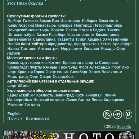
это?
План
Ссылки
Сухопутные форты и крепости:
Выборг
Гатчина
Замок Бип
Ивангород
Изборск
Кексгольм
Кирилловский Монастырь
Копорье
Новгород
Петропавловка
Печорcкий монастырь
Порхов
Псков
Старая Ладога
Тихвин
Шлиссельбург
Замок Разеборг
Кастельхольм
Кюменлинна
Лапеенранта
Савонлинна
Тааветти
Турку
Хамина
Хямеенлинна
Висбю
Форт Хойторп
Фредрикстад
Фредрикстен
Хегра
Аренсбург
Нарва
Таллинн
Антипатрис
Иерусалим
Кесария
Масада
Форт
Латрун
Морские крепости и форты:
Кронштадт: город и о. Котлин
Кронштадт: форты Северные
Кронштадт: Форты Южные
Тронгзунд
Форт Александр
Форт Ино
Форт Красная Горка
Свартхольм
Свеаборг
Ханко
Ваксхольм
Марстранд
Форт Сиарё
Оскарсборг
Артиллерийские батареи и отдельные орудия:
Форт Хёмсо
Укрепрайоны и оборонительные линии:
Карельский УР
Крепость Ленинград
КрУР
Линия ВТ
Линия
Маннергейма
Невский пятачок
Линия Салпа
Линия Харпарског
Миккели
Готланд
English
П о и с к
Все новости
©2026
Goss.Ru