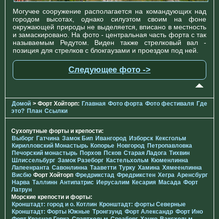
Могучее сооружение располагается на командующих над
городом высотах, однако силуэтом своим на фоне
окружающей природы не выделяется, вписано в местность
и замаскировано. На фото - центральная часть форта с так
называемым Редутом. Виден также стрелковый вал -
позиция для стрелков с блокгаузами и проездом под ней.
Следующее фото ->
Домой
> Форт Хойторп:
Главная
Фото форта
Фото фестиваля
Где
это?
План
Ссылки
Сухопутные форты и крепости:
Выборг
Гатчина
Замок Бип
Ивангород
Изборск
Кексгольм
Кирилловский Монастырь
Копорье
Новгород
Петропавловка
Печорcкий монастырь
Порхов
Псков
Старая Ладога
Тихвин
Шлиссельбург
Замок Разеборг
Кастельхольм
Кюменлинна
Лапеенранта
Савонлинна
Тааветти
Турку
Хамина
Хямеенлинна
Висбю
Форт Хойторп
Фредрикстад
Фредрикстен
Хегра
Аренсбург
Нарва
Таллинн
Антипатрис
Иерусалим
Кесария
Масада
Форт
Латрун
Морские крепости и форты:
Кронштадт: город и о. Котлин
Кронштадт: форты Северные
Кронштадт: Форты Южные
Тронгзунд
Форт Александр
Форт Ино