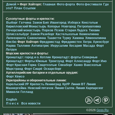
Домой
> Форт Хойторп:
Главная
Фото форта
Фото фестиваля
Где
это?
План
Ссылки
Сухопутные форты и крепости:
Выборг
Гатчина
Замок Бип
Ивангород
Изборск
Кексгольм
Кирилловский Монастырь
Копорье
Новгород
Петропавловка
Печорcкий монастырь
Порхов
Псков
Старая Ладога
Тихвин
Шлиссельбург
Замок Разеборг
Кастельхольм
Кюменлинна
Лапеенранта
Савонлинна
Тааветти
Турку
Хамина
Хямеенлинна
Висбю
Форт Хойторп
Фредрикстад
Фредрикстен
Хегра
Аренсбург
Нарва
Таллинн
Антипатрис
Иерусалим
Кесария
Масада
Форт
Латрун
Морские крепости и форты:
Кронштадт: город и о. Котлин
Кронштадт: форты Северные
Кронштадт: Форты Южные
Тронгзунд
Форт Александр
Форт Ино
Форт Красная Горка
Свартхольм
Свеаборг
Ханко
Ваксхольм
Марстранд
Форт Сиарё
Оскарсборг
Артиллерийские батареи и отдельные орудия:
Форт Хёмсо
Укрепрайоны и оборонительные линии:
Карельский УР
Крепость Ленинград
КрУР
Линия ВТ
Линия
Маннергейма
Невский пятачок
Линия Салпа
Линия Харпарског
Миккели
Готланд
English
П о и с к
Все новости
©2026
Goss.Ru