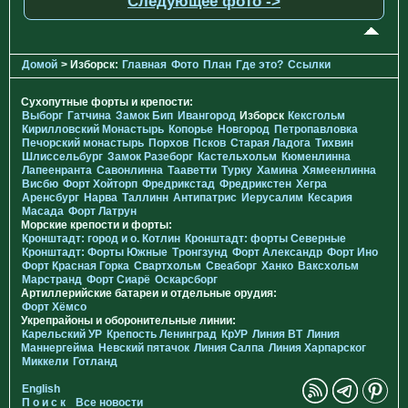
Следующее фото ->
Домой
> Изборск:
Главная
Фото
План
Где это?
Ссылки
Сухопутные форты и крепости:
Выборг
Гатчина
Замок Бип
Ивангород
Изборск
Кексгольм
Кирилловский Монастырь
Копорье
Новгород
Петропавловка
Печорcкий монастырь
Порхов
Псков
Старая Ладога
Тихвин
Шлиссельбург
Замок Разеборг
Кастельхольм
Кюменлинна
Лапеенранта
Савонлинна
Тааветти
Турку
Хамина
Хямеенлинна
Висбю
Форт Хойторп
Фредрикстад
Фредрикстен
Хегра
Аренсбург
Нарва
Таллинн
Антипатрис
Иерусалим
Кесария
Масада
Форт Латрун
Морские крепости и форты:
Кронштадт: город и о. Котлин
Кронштадт: форты Северные
Кронштадт: Форты Южные
Тронгзунд
Форт Александр
Форт Ино
Форт Красная Горка
Свартхольм
Свеаборг
Ханко
Ваксхольм
Марстранд
Форт Сиарё
Оскарсборг
Артиллерийские батареи и отдельные орудия:
Форт Хёмсо
Укрепрайоны и оборонительные линии:
Карельский УР
Крепость Ленинград
КрУР
Линия ВТ
Линия
Маннергейма
Невский пятачок
Линия Салпа
Линия Харпарског
Миккели
Готланд
English
П о и с к
Все новости