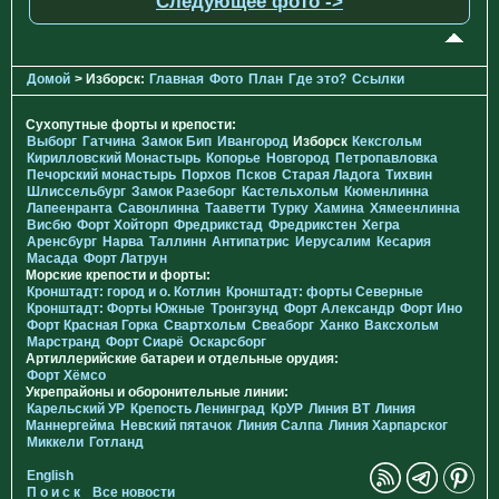
Следующее фото ->
Домой
> Изборск:
Главная
Фото
План
Где это?
Ссылки
Сухопутные форты и крепости:
Выборг
Гатчина
Замок Бип
Ивангород
Изборск
Кексгольм
Кирилловский Монастырь
Копорье
Новгород
Петропавловка
Печорcкий монастырь
Порхов
Псков
Старая Ладога
Тихвин
Шлиссельбург
Замок Разеборг
Кастельхольм
Кюменлинна
Лапеенранта
Савонлинна
Тааветти
Турку
Хамина
Хямеенлинна
Висбю
Форт Хойторп
Фредрикстад
Фредрикстен
Хегра
Аренсбург
Нарва
Таллинн
Антипатрис
Иерусалим
Кесария
Масада
Форт Латрун
Морские крепости и форты:
Кронштадт: город и о. Котлин
Кронштадт: форты Северные
Кронштадт: Форты Южные
Тронгзунд
Форт Александр
Форт Ино
Форт Красная Горка
Свартхольм
Свеаборг
Ханко
Ваксхольм
Марстранд
Форт Сиарё
Оскарсборг
Артиллерийские батареи и отдельные орудия:
Форт Хёмсо
Укрепрайоны и оборонительные линии:
Карельский УР
Крепость Ленинград
КрУР
Линия ВТ
Линия
Маннергейма
Невский пятачок
Линия Салпа
Линия Харпарског
Миккели
Готланд
English
П о и с к
Все новости