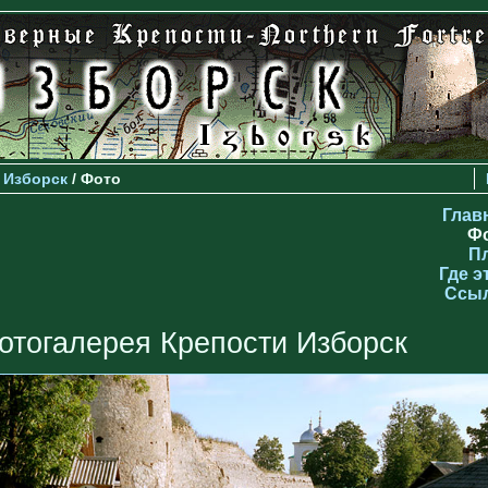
>
Изборск
/ Фото
Глав
Ф
П
Где э
Ссы
отогалерея Крепости Изборск