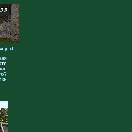
English
ная
ото
лан
то?
лки