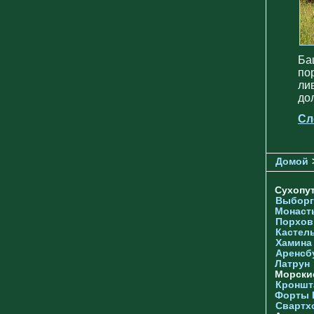
Ба
по
ли
до
Сл
Домой
Сухопу
Выборг
Монаст
Порхов
Кастел
Хамина
Аренсб
Латрун
Морски
Кроншта
Форты
Свартх