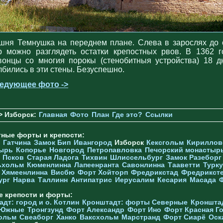
шня Темнушка на переднем плане. Слева в зарослях до 
р можно разглядеть остатки крепостных рвов. В 1362 г
вонцы со многия порокы (стенобитныя устройства) 18 д
лбились в эти стены. Безуспешно.
едующее фото ->
> Изборск:
Главная
Фото
План
Где это?
Ссылки
тные форты и крепости:
Гатчина
Замок Бип
Ивангород
Изборск
Кексгольм
Кириллов
ырь
Копорье
Новгород
Петропавловка
Печорcкий монастыр
Псков
Старая Ладога
Тихвин
Шлиссельбург
Замок Разеборг
ьхольм
Кюменлинна
Лапеенранта
Савонлинна
Тааветти
Турку
Хямеенлинна
Висбю
Форт Хойторп
Фредрикстад
Фредрикст
ург
Нарва
Таллинн
Антипатрис
Иерусалим
Кесария
Масада
е крепости и форты:
дт: город и о. Котлин
Кронштадт: форты Северные
Кроншта
 Южные
Тронгзунд
Форт Александр
Форт Ино
Форт Красная Г
ольм
Свеаборг
Ханко
Ваксхольм
Марстранд
Форт Сиарё
Оск