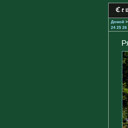
Домой
24
25
26
Р