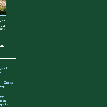
сих
оду
ней
ский
ь
ен
Хегра
Форт
дт:
орка
арсборг