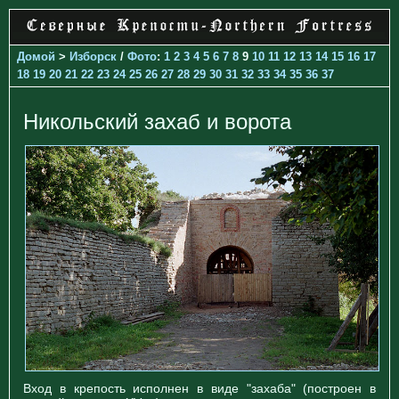
Домой
>
Изборск
/
Фото
:
1
2
3
4
5
6
7
8
9
10
11
12
13
14
15
16
17
18
19
20
21
22
23
24
25
26
27
28
29
30
31
32
33
34
35
36
37
Никольский захаб и ворота
Вход в крепость исполнен в виде "захаба" (построен в