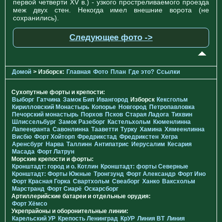
первой четверти XV в.) - узкого простреливаемого проезда
меж двух стен. Некогда имел внешние ворота (не
сохранились).
Следующее фото ->
Домой
> Изборск:
Главная
Фото
План
Где это?
Ссылки
Сухопутные форты и крепости:
Выборг
Гатчина
Замок Бип
Ивангород
Изборск
Кексгольм
Кирилловский Монастырь
Копорье
Новгород
Петропавловка
Печорcкий монастырь
Порхов
Псков
Старая Ладога
Тихвин
Шлиссельбург
Замок Разеборг
Кастельхольм
Кюменлинна
Лапеенранта
Савонлинна
Тааветти
Турку
Хамина
Хямеенлинна
Висбю
Форт Хойторп
Фредрикстад
Фредрикстен
Хегра
Аренсбург
Нарва
Таллинн
Антипатрис
Иерусалим
Кесария
Масада
Форт Латрун
Морские крепости и форты:
Кронштадт: город и о. Котлин
Кронштадт: форты Северные
Кронштадт: Форты Южные
Тронгзунд
Форт Александр
Форт Ино
Форт Красная Горка
Свартхольм
Свеаборг
Ханко
Ваксхольм
Марстранд
Форт Сиарё
Оскарсборг
Артиллерийские батареи и отдельные орудия:
Форт Хёмсо
Укрепрайоны и оборонительные линии:
Карельский УР
Крепость Ленинград
КрУР
Линия ВТ
Линия