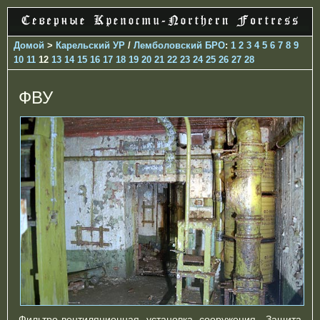
Домой
>
Карельский УР
/
Лемболовский БРО
:
1
2
3
4
5
6
7
8
9
10
11
12
13
14
15
16
17
18
19
20
21
22
23
24
25
26
27
28
ФВУ
Фильтро-вентиляционная установка сооружения. Защита