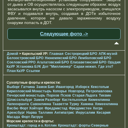
от дыма и ОВ осуществлялась следующим образом: воздух
засасывался внутрь насосом с электроприводом, очищался
ФВУ и подавался внутрь, создавая в ДОТе избыточное
давление, которое не давало зараженному воздуху
снаружи попасть в ДОТ.
Следующее фото ->
Домой
> Карельский УР:
Главная
Сестрорецкий БРО
АПК-музей
Белоостровский БРО
Нюнемякский БРО
Лемболовский БРО
Соеловский РРО
Агалатовский БРО
Елизаветинcкий БРО
Орудия
КаУР
Установка БУК
Дот "Миллионер"
Сараи нежил.
Где это?
План КаУР
Ссылки
Сухопутные форты и крепости:
Выборг
Гатчина
Замок Бип
Ивангород
Изборск
Кексгольм
Кирилловский Монастырь
Копорье
Новгород
Петропавловка
Печорcкий монастырь
Порхов
Псков
Старая Ладога
Тихвин
Шлиссельбург
Замок Разеборг
Кастельхольм
Кюменлинна
Лапеенранта
Савонлинна
Тааветти
Турку
Хамина
Хямеенлинна
Висбю
Форт Хойторп
Фредрикстад
Фредрикстен
Хегра
Аренсбург
Нарва
Таллинн
Антипатрис
Иерусалим
Кесария
Масада
Форт Латрун
Морские крепости и форты:
Кронштадт: город и о. Котлин
Кронштадт: форты Северные