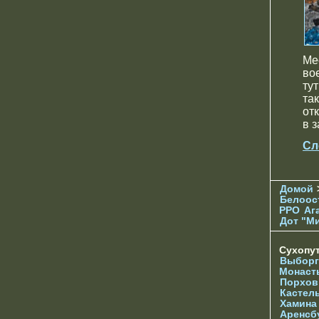
Ме
во
ту
та
от
в з
Сл
Домой
Белоос
РРО
Аг
Дот "М
Сухопу
Выборг
Монаст
Порхов
Кастел
Хамина
Аренсб