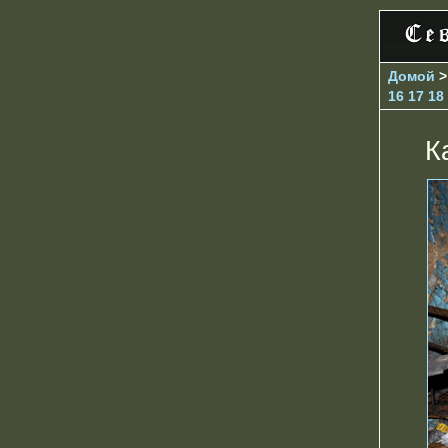
Домой
16
17
18
К