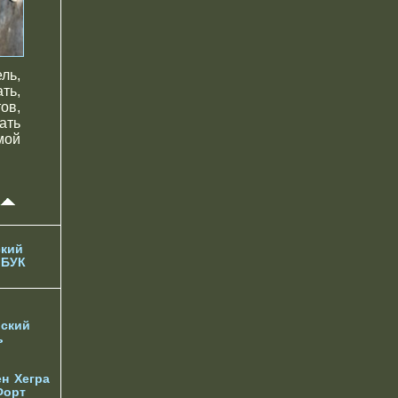
ль,
ть,
ов,
ать
мой
кий
 БУК
ский
ь
ен
Хегра
Форт