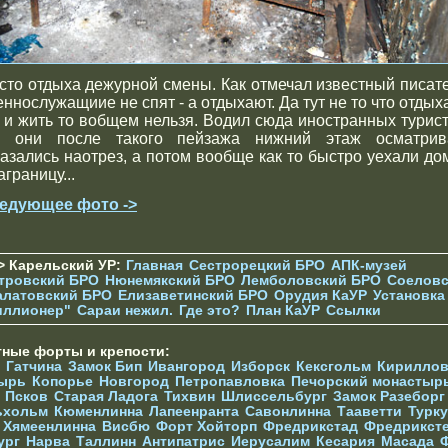
сто отдыха дежурной смены. Как отмечал известный писате
еннослужащиие не спят - а отдыхают. Да тут не то что отдыха
т и жить то вобщем нельзя. Водил сюда иностранных турист
к они после такого пейзажа нижний этаж осматрив
казались наотрез, а потом вообще как то быстро уехали до
аграницу...
едующее фото ->
> Карельский УР:
Главная
Сестрорецкий БРО
АПК-музей
тровский БРО
Нюнемякский БРО
Лемболовский БРО
Соеловс
алатовский БРО
Елизаветинcкий БРО
Орудия КаУР
Установка
иллионер"
Сараи нежил.
Где это?
План КаУР
Ссылки
тные форты и крепости:
Гатчина
Замок Бип
Ивангород
Изборск
Кексгольм
Кириллов
ырь
Копорье
Новгород
Петропавловка
Печорcкий монастыр
Псков
Старая Ладога
Тихвин
Шлиссельбург
Замок Разеборг
ьхольм
Кюменлинна
Лапеенранта
Савонлинна
Тааветти
Турку
Хямеенлинна
Висбю
Форт Хойторп
Фредрикстад
Фредрикст
ург
Нарва
Таллинн
Антипатрис
Иерусалим
Кесария
Масада