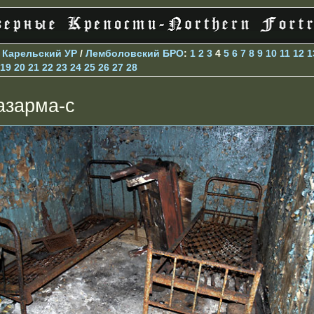
>
Карельский УР
/
Лемболовский БРО
:
1
2
3
4
5
6
7
8
9
10
11
12
1
19
20
21
22
23
24
25
26
27
28
азарма-с