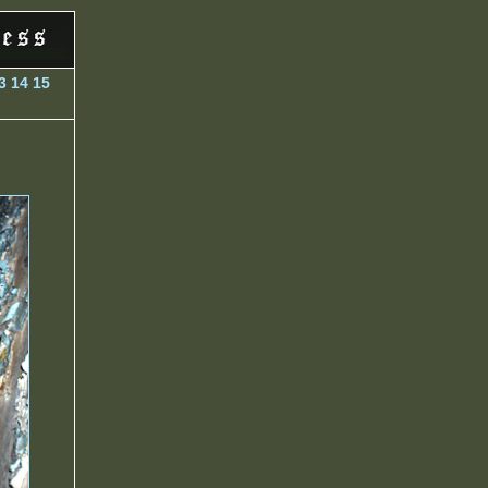
3
14
15