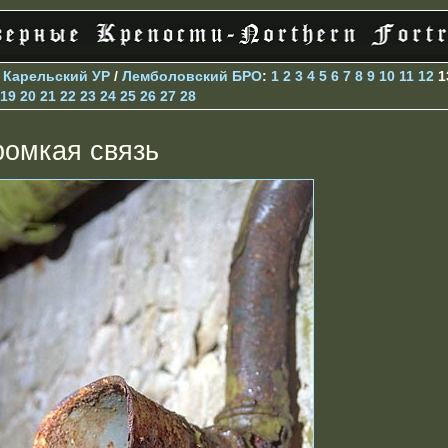
>
Карельский УР
/
Лемболовский БРО
:
1
2
3
4
5
6
7
8
9
10
11
12
1
19
20
21
22
23
24
25
26
27
28
ромкая связь