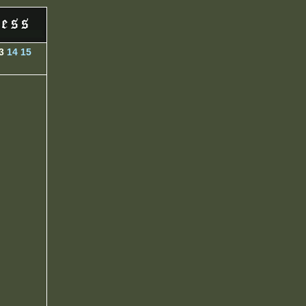
3
14
15