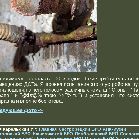
-видимому - осталась с 30-х годов. Такие трубки есть во в
мещениях ДОТа. Я провел испытание этого устройства пу
оизношения в него голосом различных команд ("Огонь!", "Та
рава!" и "@$#@% твою №"%;ть!") и установил, что сист
правна и вполне боеготова.
едующее фото ->
> Карельский УР:
Главная
Сестрорецкий БРО
АПК-музей
тровский БРО
Нюнемякский БРО
Лемболовский БРО
Соеловс
алатовский БРО
Елизаветинcкий БРО
Орудия КаУР
Установка