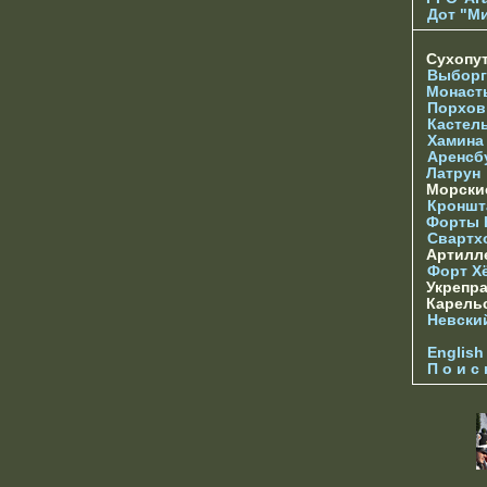
Дот "М
Сухопу
Выборг
Монаст
Порхов
Кастел
Хамина
Аренсб
Латрун
Морски
Кроншта
Форты
Свартх
Артилл
Форт Х
Укрепр
Карель
Невски
English
П о и с 