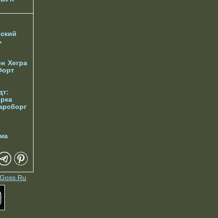
ский
ь
ен
Хегра
Форт
дт:
орка
арсборг
ма
Goss.Ru