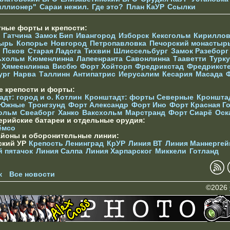
иллионер"
Сараи нежил.
Где это?
План КаУР
Ссылки
тные форты и крепости:
Гатчина
Замок Бип
Ивангород
Изборск
Кексгольм
Кириллов
ырь
Копорье
Новгород
Петропавловка
Печорcкий монастыр
Псков
Старая Ладога
Тихвин
Шлиссельбург
Замок Разеборг
ьхольм
Кюменлинна
Лапеенранта
Савонлинна
Тааветти
Турку
Хямеенлинна
Висбю
Форт Хойторп
Фредрикстад
Фредрикст
ург
Нарва
Таллинн
Антипатрис
Иерусалим
Кесария
Масада
е крепости и форты:
дт: город и о. Котлин
Кронштадт: форты Северные
Кроншта
 Южные
Тронгзунд
Форт Александр
Форт Ино
Форт Красная Г
ольм
Свеаборг
Ханко
Ваксхольм
Марстранд
Форт Сиарё
Оск
ерийские батареи и отдельные орудия:
ёмсо
айоны и оборонительные линии:
ский УР
Крепость Ленинград
КрУР
Линия ВТ
Линия Маннергей
й пятачок
Линия Салпа
Линия Харпарског
Миккели
Готланд
к
Все новости
©2026