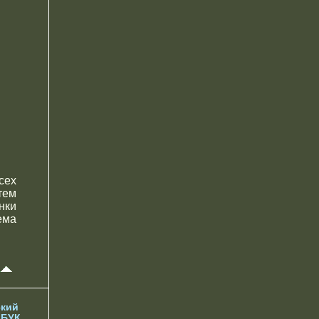
сех
тем
нки
ема
кий
 БУК