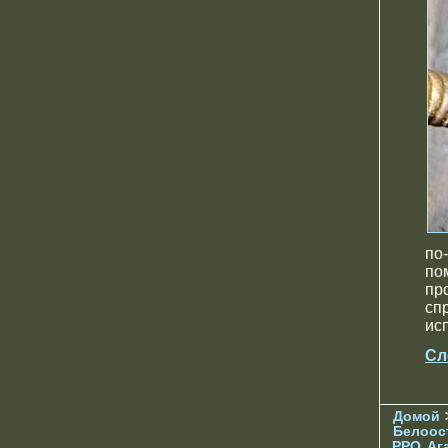
по
по
пр
сп
ис
Сл
Домой
Белоос
РРО
Аг