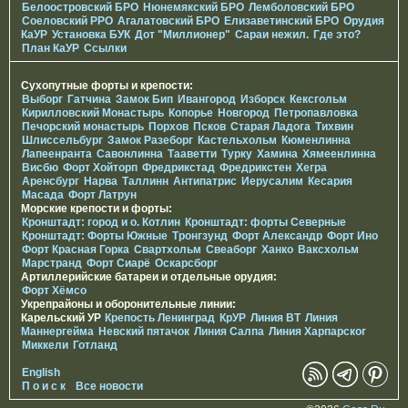
Белоостровский БРО
Нюнемякский БРО
Лемболовский БРО
Соеловский РРО
Агалатовский БРО
Елизаветинcкий БРО
Орудия
КаУР
Установка БУК
Дот "Миллионер"
Сараи нежил.
Где это?
План КаУР
Ссылки
Сухопутные форты и крепости:
Выборг
Гатчина
Замок Бип
Ивангород
Изборск
Кексгольм
Кирилловский Монастырь
Копорье
Новгород
Петропавловка
Печорcкий монастырь
Порхов
Псков
Старая Ладога
Тихвин
Шлиссельбург
Замок Разеборг
Кастельхольм
Кюменлинна
Лапеенранта
Савонлинна
Тааветти
Турку
Хамина
Хямеенлинна
Висбю
Форт Хойторп
Фредрикстад
Фредрикстен
Хегра
Аренсбург
Нарва
Таллинн
Антипатрис
Иерусалим
Кесария
Масада
Форт Латрун
Морские крепости и форты:
Кронштадт: город и о. Котлин
Кронштадт: форты Северные
Кронштадт: Форты Южные
Тронгзунд
Форт Александр
Форт Ино
Форт Красная Горка
Свартхольм
Свеаборг
Ханко
Ваксхольм
Марстранд
Форт Сиарё
Оскарсборг
Артиллерийские батареи и отдельные орудия:
Форт Хёмсо
Укрепрайоны и оборонительные линии:
Карельский УР
Крепость Ленинград
КрУР
Линия ВТ
Линия
Маннергейма
Невский пятачок
Линия Салпа
Линия Харпарског
Миккели
Готланд
English
П о и с к
Все новости