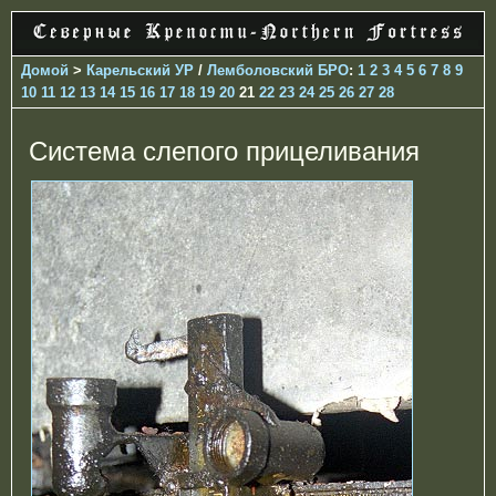
Домой
>
Карельский УР
/
Лемболовский БРО
:
1
2
3
4
5
6
7
8
9
10
11
12
13
14
15
16
17
18
19
20
21
22
23
24
25
26
27
28
Система слепого прицеливания