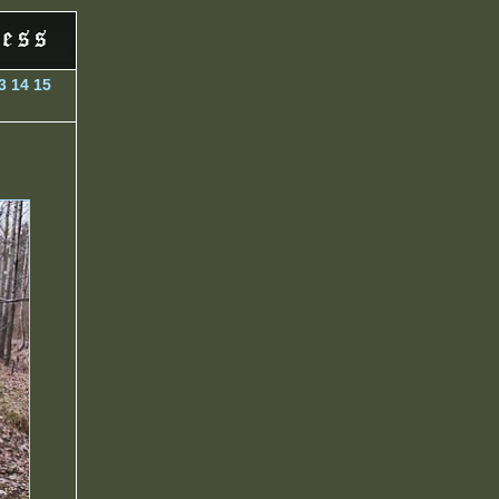
3
14
15