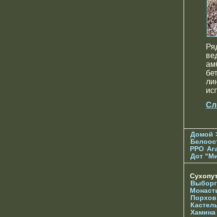
Ря
ве
ам
бе
ли
ис
Сл
Домой
Белоос
РРО
Аг
Дот "М
Сухопу
Выборг
Монаст
Порхов
Кастел
Хамина