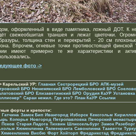
дом, оформленный в виде памятника, ложный ДОТ. К н
дёт свежеобшитая траншея и лежат цветочки. Огром
бразуры, толщина стен и перекрытий - 20 см плохоньк
тона. Впрочем, огневые точки противостоящей финской 
нии имеют примерно те же характеристики и акти
пользовались.
едующее фото ->
> Карельский УР:
Главная
Сестрорецкий БРО
АПК-музей
тровский БРО
Нюнемякский БРО
Лемболовский БРО
Соеловс
алатовский БРО
Елизаветинcкий БРО
Орудия КаУР
Установка
иллионер"
Сараи нежил.
Где это?
План КаУР
Ссылки
тные форты и крепости:
Гатчина
Замок Бип
Ивангород
Изборск
Кексгольм
Кириллов
ырь
Копорье
Новгород
Петропавловка
Печорcкий монастыр
Псков
Старая Ладога
Тихвин
Шлиссельбург
Замок Разеборг
ьхольм
Кюменлинна
Лапеенранта
Савонлинна
Тааветти
Турку
Хямеенлинна
Висбю
Форт Хойторп
Фредрикстад
Фредрикст