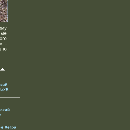
ему
ные
ого
VT-
вно
кий
 БУК
ский
ь
ен
Хегра