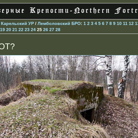
>
Карельский УР
/
Лемболовский БРО
:
1
2
3
4
5
6
7
8
9
10
11
12
1
19
20
21
22
23
24
25
26
27
28
ОТ?