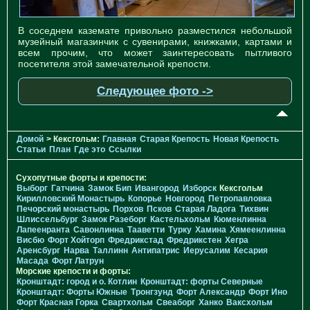
В соседнем каземате привольно разместился небольшой
музейный магазинчик с сувенирами, книжками, картами и
всем прочим, что может заинтересовать пытливого
посетителя этой замечательной крепости.
Следующее фото ->
Домой
> Кексгольм:
Главная
Старая Крепость
Новая Крепость
Статьи
План
Где это
Ссылки
Сухопутные форты и крепости:
Выборг
Гатчина
Замок Бип
Ивангород
Изборск
Кексгольм
Кирилловский Монастырь
Копорье
Новгород
Петропавловка
Печорcкий монастырь
Порхов
Псков
Старая Ладога
Тихвин
Шлиссельбург
Замок Разеборг
Кастельхольм
Кюменлинна
Лапеенранта
Савонлинна
Тааветти
Турку
Хамина
Хямеенлинна
Висбю
Форт Хойторп
Фредрикстад
Фредрикстен
Хегра
Аренсбург
Нарва
Таллинн
Антипатрис
Иерусалим
Кесария
Масада
Форт Латрун
Морские крепости и форты:
Кронштадт: город и о. Котлин
Кронштадт: форты Северные
Кронштадт: Форты Южные
Тронгзунд
Форт Александр
Форт Ино
Форт Красная Горка
Свартхольм
Свеаборг
Ханко
Ваксхольм