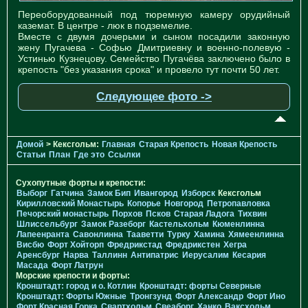
Переоборудованный под тюремную камеру орудийный
каземат. В центре - люк в подземелие.
Вместе с двумя дочерьми и сыном посадили законную
жену Пугачева - Софью Дмитриевну и военно-полевую -
Устинью Кузнецову. Семейство Пугачёва заключено было в
крепость "без указания срока" и провело тут почти 50 лет.
Следующее фото ->
Домой
> Кексгольм:
Главная
Старая Крепость
Новая Крепость
Статьи
План
Где это
Ссылки
Сухопутные форты и крепости:
Выборг
Гатчина
Замок Бип
Ивангород
Изборск
Кексгольм
Кирилловский Монастырь
Копорье
Новгород
Петропавловка
Печорcкий монастырь
Порхов
Псков
Старая Ладога
Тихвин
Шлиссельбург
Замок Разеборг
Кастельхольм
Кюменлинна
Лапеенранта
Савонлинна
Тааветти
Турку
Хамина
Хямеенлинна
Висбю
Форт Хойторп
Фредрикстад
Фредрикстен
Хегра
Аренсбург
Нарва
Таллинн
Антипатрис
Иерусалим
Кесария
Масада
Форт Латрун
Морские крепости и форты:
Кронштадт: город и о. Котлин
Кронштадт: форты Северные
Кронштадт: Форты Южные
Тронгзунд
Форт Александр
Форт Ино
Форт Красная Горка
Свартхольм
Свеаборг
Ханко
Ваксхольм