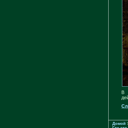
В 
де
Сл
Домой
Где это