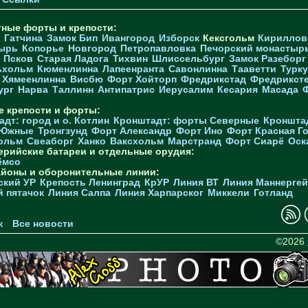
тные форты и крепости:
Гатчина
Замок Бип
Ивангород
Изборск
Кексгольм
Кириллов
ырь
Копорье
Новгород
Петропавловка
Печорcкий монастыр
Псков
Старая Ладога
Тихвин
Шлиссельбург
Замок Разеборг
ьхольм
Кюменлинна
Лапеенранта
Савонлинна
Тааветти
Турку
Хямеенлинна
Висбю
Форт Хойторп
Фредрикстад
Фредрикст
ург
Нарва
Таллинн
Антипатрис
Иерусалим
Кесария
Масада
е крепости и форты:
дт: город и о. Котлин
Кронштадт: форты Северные
Кроншта
 Южные
Тронгзунд
Форт Александр
Форт Ино
Форт Красная Г
ольм
Свеаборг
Ханко
Ваксхольм
Марстранд
Форт Сиарё
Оск
ерийские батареи и отдельные орудия:
ёмсо
айоны и оборонительные линии:
ский УР
Крепость Ленинград
КрУР
Линия ВТ
Линия Маннерге
й пятачок
Линия Салпа
Линия Харпарског
Миккели
Готланд
к
Все новости
©2026