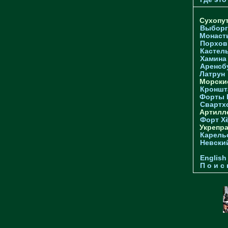
Сухопу
Выборг
Монаст
Порхов
Кастел
Хамина
Аренсб
Латрун
Морски
Кроншта
Форты
Свартх
Артилл
Форт Х
Укрепр
Карель
Невски
English
П о и с 