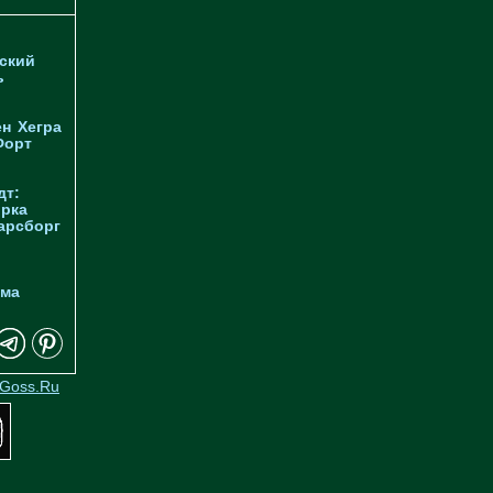
ский
ь
ен
Хегра
Форт
дт:
орка
арсборг
йма
Goss.Ru