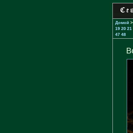
Домой
19
20
21
47
48
В