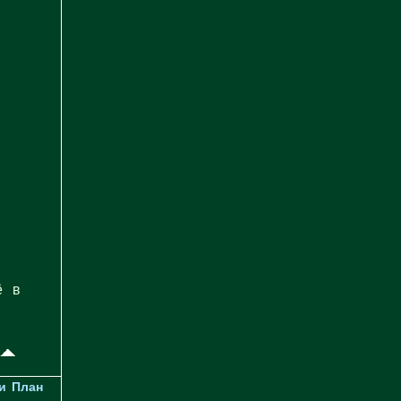
ё в
и
План