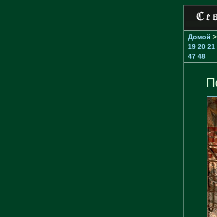
Домой
19
20
21
47
48
П