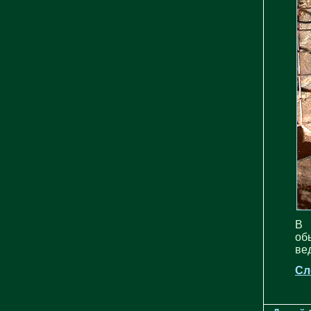
В 
об
вед
Сл