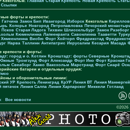
> Кексгольм:
Главная
Старая Крепость
Новая Крепость
Стать
Ссылки
тные форты и крепости:
Гатчина
Замок Бип
Ивангород
Изборск
Кексгольм
Кириллов
ырь
Копорье
Новгород
Петропавловка
Печорcкий монастыр
Псков
Старая Ладога
Тихвин
Шлиссельбург
Замок Разеборг
ьхольм
Кюменлинна
Лапеенранта
Савонлинна
Тааветти
Турку
Хямеенлинна
Висбю
Форт Хойторп
Фредрикстад
Фредрикст
ург
Нарва
Таллинн
Антипатрис
Иерусалим
Кесария
Масада
е крепости и форты:
дт: город и о. Котлин
Кронштадт: форты Северные
Кроншта
 Южные
Тронгзунд
Форт Александр
Форт Ино
Форт Красная Г
ольм
Свеаборг
Ханко
Ваксхольм
Марстранд
Форт Сиарё
Оск
ерийские батареи и отдельные орудия:
ёмсо
айоны и оборонительные линии:
ский УР
Крепость Ленинград
КрУР
Линия ВТ
Линия Маннерге
й пятачок
Линия Салпа
Линия Харпарског
Миккели
Готланд
к
Все новости
©2026