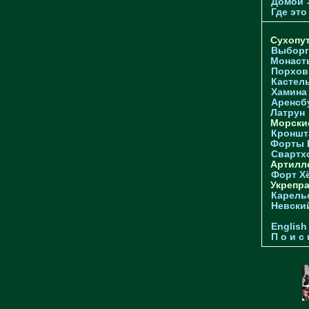
Домой
Где это
Сухопу
Выборг
Монаст
Порхов
Кастел
Хамина
Аренсб
Латрун
Морски
Кроншта
Форты
Свартх
Артилл
Форт Х
Укрепр
Карель
Невски
English
П о и с 