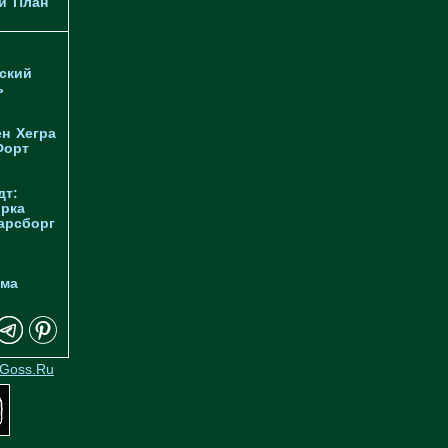
и
План
ский
ь
ен
Хегра
Форт
дт:
орка
арсборг
йма
Goss.Ru