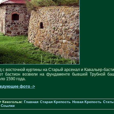
д с восточной куртины на Старый арсенал и Кавальер-басти
от бастион возвели на фундаменте бывшей Трубной ба
оло 1590 года.
едующее фото ->
> Кексгольм:
Главная
Старая Крепость
Новая Крепость
Стать
Ссылки