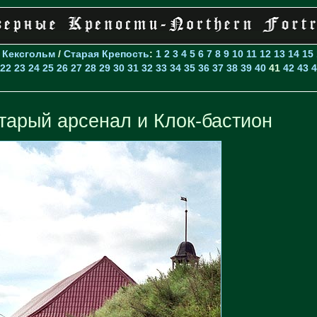
>
Кексгольм
/
Старая Крепость
:
1
2
3
4
5
6
7
8
9
10
11
12
13
14
15
22
23
24
25
26
27
28
29
30
31
32
33
34
35
36
37
38
39
40
41
42
43
4
тарый арсенал и Клок-бастион