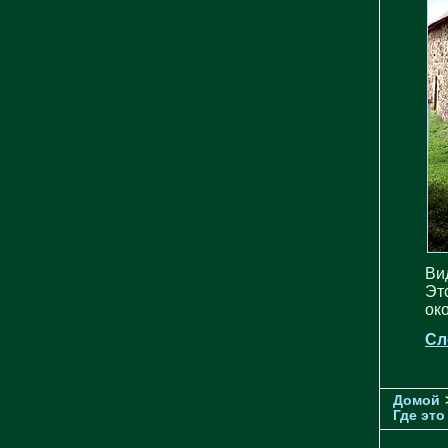
Ви
Эт
ок
Сл
Домой
Где это