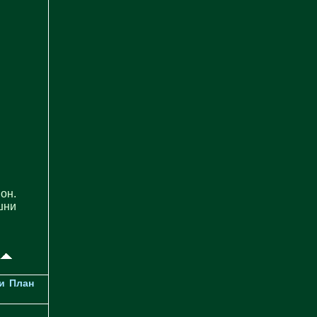
он.
шни
и
План