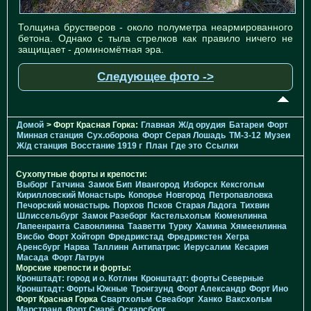
Толщина брустверов - около полуметра неармированного
бетона. Однако с тыла стрелков как правило ничего не
защищает - доминомётная эра.
Следующее фото ->
Домой
> Форт Красная Горка:
Главная
Ж/д орудия
Батареи
Форт
Минная станция
Cух.оборона
Форт Серая Лошадь
TM-3-12
Музеи
Ж/д станция
Восстание 1919 г
План
Где это
Ссылки
Сухопутные форты и крепости:
Выборг
Гатчина
Замок Бип
Ивангород
Изборск
Кексгольм
Кирилловский Монастырь
Копорье
Новгород
Петропавловка
Печорcкий монастырь
Порхов
Псков
Старая Ладога
Тихвин
Шлиссельбург
Замок Разеборг
Кастельхольм
Кюменлинна
Лапеенранта
Савонлинна
Тааветти
Турку
Хамина
Хямеенлинна
Висбю
Форт Хойторп
Фредрикстад
Фредрикстен
Хегра
Аренсбург
Нарва
Таллинн
Антипатрис
Иерусалим
Кесария
Масада
Форт Латрун
Морские крепости и форты:
Кронштадт: город и о. Котлин
Кронштадт: форты Северные
Кронштадт: Форты Южные
Тронгзунд
Форт Александр
Форт Ино
Форт Красная Горка
Свартхольм
Свеаборг
Ханко
Ваксхольм
Марстранд
Форт Сиарё
Оскарсборг