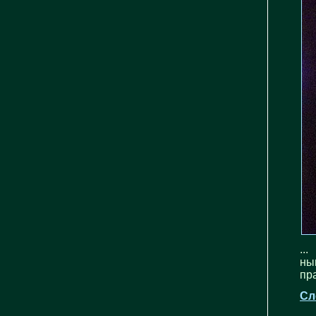
..
ны
пра
Сл