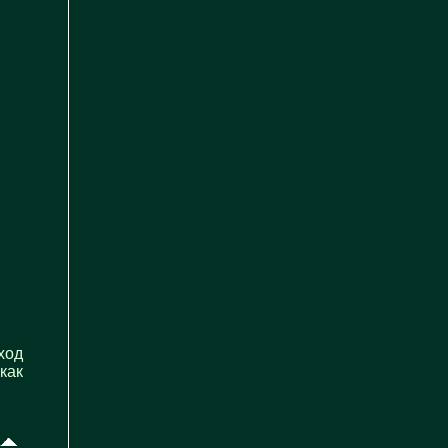
ход
как