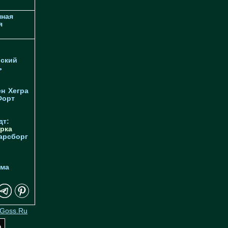
ная
я
ский
ь
ен
Хегра
Форт
дт:
рка
арсборг
йма
Goss.Ru