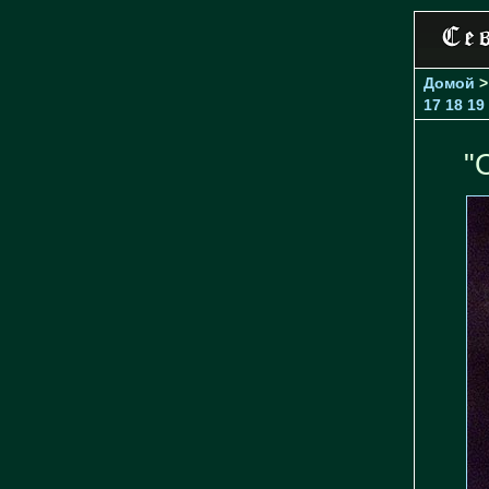
Домой
17
18
19
"