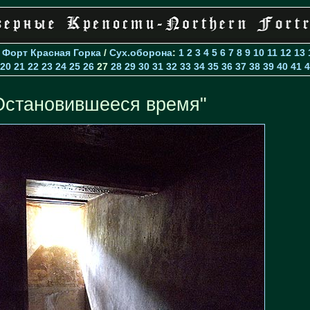
>
Форт Красная Горка
/
Cух.оборона
:
1
2
3
4
5
6
7
8
9
10
11
12
13
20
21
22
23
24
25
26
27
28
29
30
31
32
33
34
35
36
37
38
39
40
41
4
Остановившееся время"