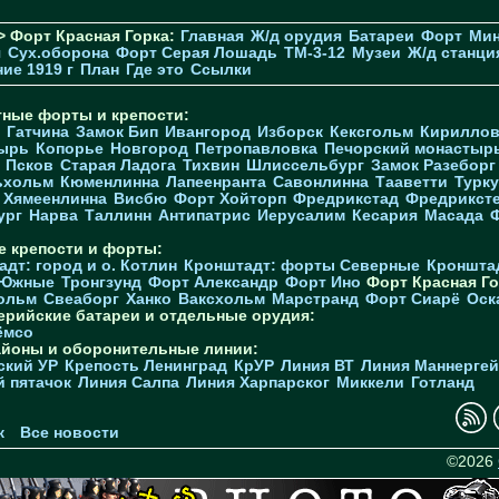
> Форт Красная Горка:
Главная
Ж/д орудия
Батареи
Форт
Мин
я
Cух.оборона
Форт Серая Лошадь
TM-3-12
Музеи
Ж/д станци
ие 1919 г
План
Где это
Ссылки
тные форты и крепости:
Гатчина
Замок Бип
Ивангород
Изборск
Кексгольм
Кириллов
ырь
Копорье
Новгород
Петропавловка
Печорcкий монастыр
Псков
Старая Ладога
Тихвин
Шлиссельбург
Замок Разеборг
ьхольм
Кюменлинна
Лапеенранта
Савонлинна
Тааветти
Турку
Хямеенлинна
Висбю
Форт Хойторп
Фредрикстад
Фредрикст
ург
Нарва
Таллинн
Антипатрис
Иерусалим
Кесария
Масада
е крепости и форты:
дт: город и о. Котлин
Кронштадт: форты Северные
Кроншта
 Южные
Тронгзунд
Форт Александр
Форт Ино
Форт Красная Го
ольм
Свеаборг
Ханко
Ваксхольм
Марстранд
Форт Сиарё
Оск
ерийские батареи и отдельные орудия:
ёмсо
айоны и оборонительные линии:
ский УР
Крепость Ленинград
КрУР
Линия ВТ
Линия Маннерге
й пятачок
Линия Салпа
Линия Харпарског
Миккели
Готланд
к
Все новости
©2026