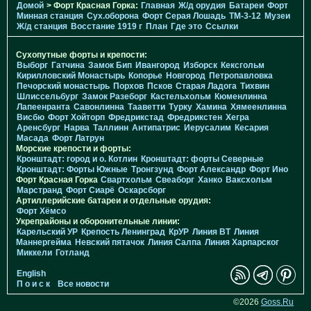
Домой
> Форт Красная Горка:
Главная
Ж/д орудия
Батареи
Форт
Минная станция
Cух.оборона
Форт Серая Лошадь
TM-3-12
Музеи
Ж/д станция
Восстание 1919 г
План
Где это
Ссылки
Сухопутные форты и крепости:
Выборг
Гатчина
Замок Бип
Ивангород
Изборск
Кексгольм
Кирилловский Монастырь
Копорье
Новгород
Петропавловка
Печорcкий монастырь
Порхов
Псков
Старая Ладога
Тихвин
Шлиссельбург
Замок Разеборг
Кастельхольм
Кюменлинна
Лапеенранта
Савонлинна
Тааветти
Турку
Хамина
Хямеенлинна
Висбю
Форт Хойторп
Фредрикстад
Фредрикстен
Хегра
Аренсбург
Нарва
Таллинн
Антипатрис
Иерусалим
Кесария
Масада
Форт Латрун
Морские крепости и форты:
Кронштадт: город и о. Котлин
Кронштадт: форты Северные
Кронштадт: Форты Южные
Тронгзунд
Форт Александр
Форт Ино
Форт Красная Горка
Свартхольм
Свеаборг
Ханко
Ваксхольм
Марстранд
Форт Сиарё
Оскарсборг
Артиллерийские батареи и отдельные орудия:
Форт Хёмсо
Укрепрайоны и оборонительные линии:
Карельский УР
Крепость Ленинград
КрУР
Линия ВТ
Линия
Маннергейма
Невский пятачок
Линия Салпа
Линия Харпарског
Миккели
Готланд
English
П о и с к
Все новости
©2026
Goss.Ru