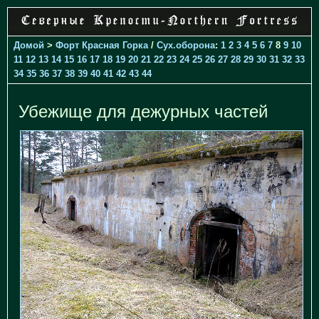
Домой
>
Форт Красная Горка
/
Cух.оборона
:
1
2
3
4
5
6
7
8
9
10
11
12
13
14
15
16
17
18
19
20
21
22
23
24
25
26
27
28
29
30
31
32
33
34
35
36
37
38
39
40
41
42
43
44
Убежище для дежурных частей