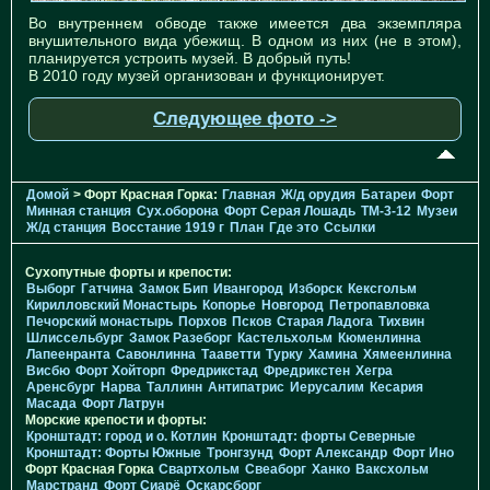
Во внутреннем обводе также имеется два экземпляра
внушительного вида убежищ. В одном из них (не в этом),
планируется устроить музей. В добрый путь!
В 2010 году музей организован и функционирует.
Следующее фото ->
Домой
> Форт Красная Горка:
Главная
Ж/д орудия
Батареи
Форт
Минная станция
Cух.оборона
Форт Серая Лошадь
TM-3-12
Музеи
Ж/д станция
Восстание 1919 г
План
Где это
Ссылки
Сухопутные форты и крепости:
Выборг
Гатчина
Замок Бип
Ивангород
Изборск
Кексгольм
Кирилловский Монастырь
Копорье
Новгород
Петропавловка
Печорcкий монастырь
Порхов
Псков
Старая Ладога
Тихвин
Шлиссельбург
Замок Разеборг
Кастельхольм
Кюменлинна
Лапеенранта
Савонлинна
Тааветти
Турку
Хамина
Хямеенлинна
Висбю
Форт Хойторп
Фредрикстад
Фредрикстен
Хегра
Аренсбург
Нарва
Таллинн
Антипатрис
Иерусалим
Кесария
Масада
Форт Латрун
Морские крепости и форты:
Кронштадт: город и о. Котлин
Кронштадт: форты Северные
Кронштадт: Форты Южные
Тронгзунд
Форт Александр
Форт Ино
Форт Красная Горка
Свартхольм
Свеаборг
Ханко
Ваксхольм
Марстранд
Форт Сиарё
Оскарсборг