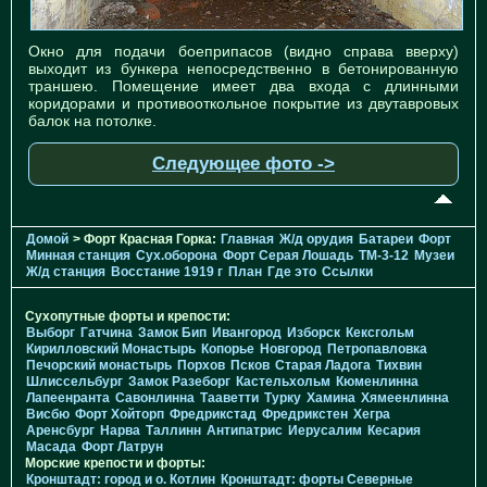
Окно для подачи боеприпасов (видно справа вверху)
выходит из бункера непосредственно в бетонированную
траншею. Помещение имеет два входа с длинными
коридорами и противооткольное покрытие из двутавровых
балок на потолке.
Следующее фото ->
Домой
> Форт Красная Горка:
Главная
Ж/д орудия
Батареи
Форт
Минная станция
Cух.оборона
Форт Серая Лошадь
TM-3-12
Музеи
Ж/д станция
Восстание 1919 г
План
Где это
Ссылки
Сухопутные форты и крепости:
Выборг
Гатчина
Замок Бип
Ивангород
Изборск
Кексгольм
Кирилловский Монастырь
Копорье
Новгород
Петропавловка
Печорcкий монастырь
Порхов
Псков
Старая Ладога
Тихвин
Шлиссельбург
Замок Разеборг
Кастельхольм
Кюменлинна
Лапеенранта
Савонлинна
Тааветти
Турку
Хамина
Хямеенлинна
Висбю
Форт Хойторп
Фредрикстад
Фредрикстен
Хегра
Аренсбург
Нарва
Таллинн
Антипатрис
Иерусалим
Кесария
Масада
Форт Латрун
Морские крепости и форты:
Кронштадт: город и о. Котлин
Кронштадт: форты Северные