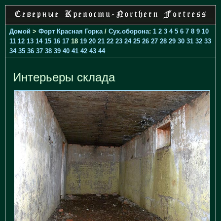
Домой
>
Форт Красная Горка
/
Cух.оборона
:
1
2
3
4
5
6
7
8
9
10
11
12
13
14
15
16
17
18
19
20
21
22
23
24
25
26
27
28
29
30
31
32
33
34
35
36
37
38
39
40
41
42
43
44
Интерьеры склада