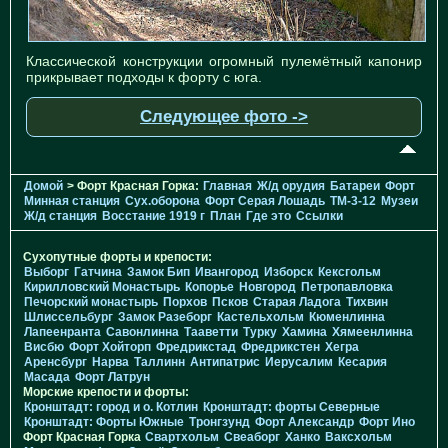
Классической конструкции огромный пулемётный капонир
прикрывает подходы к форту с юга.
Следующее фото ->
Домой
> Форт Красная Горка:
Главная
Ж/д орудия
Батареи
Форт
Минная станция
Cух.оборона
Форт Серая Лошадь
TM-3-12
Музеи
Ж/д станция
Восстание 1919 г
План
Где это
Ссылки
Сухопутные форты и крепости:
Выборг
Гатчина
Замок Бип
Ивангород
Изборск
Кексгольм
Кирилловский Монастырь
Копорье
Новгород
Петропавловка
Печорcкий монастырь
Порхов
Псков
Старая Ладога
Тихвин
Шлиссельбург
Замок Разеборг
Кастельхольм
Кюменлинна
Лапеенранта
Савонлинна
Тааветти
Турку
Хамина
Хямеенлинна
Висбю
Форт Хойторп
Фредрикстад
Фредрикстен
Хегра
Аренсбург
Нарва
Таллинн
Антипатрис
Иерусалим
Кесария
Масада
Форт Латрун
Морские крепости и форты:
Кронштадт: город и о. Котлин
Кронштадт: форты Северные
Кронштадт: Форты Южные
Тронгзунд
Форт Александр
Форт Ино
Форт Красная Горка
Свартхольм
Свеаборг
Ханко
Ваксхольм