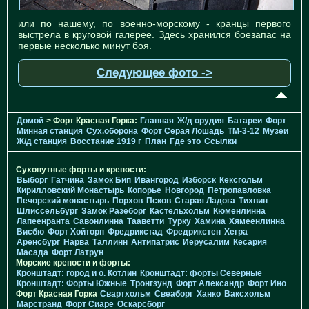
или по нашему, по военно-морскому - кранцы первого
выстрела в круговой галерее. Здесь хранился боезапас на
первые несколько минут боя.
Следующее фото ->
Домой
> Форт Красная Горка:
Главная
Ж/д орудия
Батареи
Форт
Минная станция
Cух.оборона
Форт Серая Лошадь
TM-3-12
Музеи
Ж/д станция
Восстание 1919 г
План
Где это
Ссылки
Сухопутные форты и крепости:
Выборг
Гатчина
Замок Бип
Ивангород
Изборск
Кексгольм
Кирилловский Монастырь
Копорье
Новгород
Петропавловка
Печорcкий монастырь
Порхов
Псков
Старая Ладога
Тихвин
Шлиссельбург
Замок Разеборг
Кастельхольм
Кюменлинна
Лапеенранта
Савонлинна
Тааветти
Турку
Хамина
Хямеенлинна
Висбю
Форт Хойторп
Фредрикстад
Фредрикстен
Хегра
Аренсбург
Нарва
Таллинн
Антипатрис
Иерусалим
Кесария
Масада
Форт Латрун
Морские крепости и форты:
Кронштадт: город и о. Котлин
Кронштадт: форты Северные
Кронштадт: Форты Южные
Тронгзунд
Форт Александр
Форт Ино
Форт Красная Горка
Свартхольм
Свеаборг
Ханко
Ваксхольм
Марстранд
Форт Сиарё
Оскарсборг