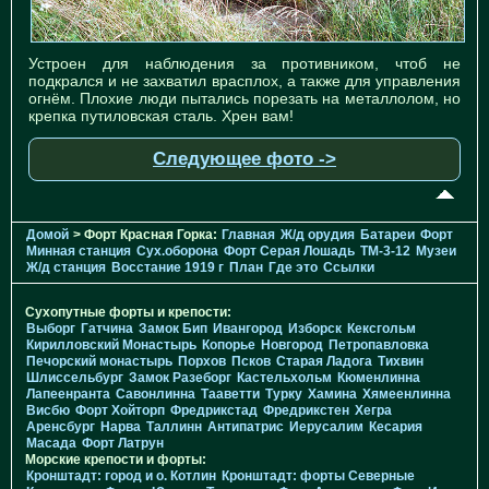
Устроен для наблюдения за противником, чтоб не
подкрался и не захватил врасплох, а также для управления
огнём. Плохие люди пытались порезать на металлолом, но
крепка путиловская сталь. Хрен вам!
Следующее фото ->
Домой
> Форт Красная Горка:
Главная
Ж/д орудия
Батареи
Форт
Минная станция
Cух.оборона
Форт Серая Лошадь
TM-3-12
Музеи
Ж/д станция
Восстание 1919 г
План
Где это
Ссылки
Сухопутные форты и крепости:
Выборг
Гатчина
Замок Бип
Ивангород
Изборск
Кексгольм
Кирилловский Монастырь
Копорье
Новгород
Петропавловка
Печорcкий монастырь
Порхов
Псков
Старая Ладога
Тихвин
Шлиссельбург
Замок Разеборг
Кастельхольм
Кюменлинна
Лапеенранта
Савонлинна
Тааветти
Турку
Хамина
Хямеенлинна
Висбю
Форт Хойторп
Фредрикстад
Фредрикстен
Хегра
Аренсбург
Нарва
Таллинн
Антипатрис
Иерусалим
Кесария
Масада
Форт Латрун
Морские крепости и форты:
Кронштадт: город и о. Котлин
Кронштадт: форты Северные