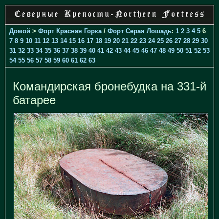
Домой
>
Форт Красная Горка
/
Форт Серая Лошадь
:
1
2
3
4
5
6
7
8
9
10
11
12
13
14
15
16
17
18
19
20
21
22
23
24
25
26
27
28
29
30
31
32
33
34
35
36
37
38
39
40
41
42
43
44
45
46
47
48
49
50
51
52
53
54
55
56
57
58
59
60
61
62
63
Командирская бронебудка на 331-й
батарее