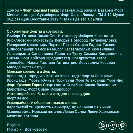
Домой
> Форт Красная Горка:
Главная
Ж/д орудия
Батареи
Форт
Минная станция
Cух.оборона
Форт Серая Лошадь
TM-3-12
Музеи
Ж/д станция
Восстание 1919 г
План
Где это
Ссылки
Сухопутные форты и крепости:
Выборг
Гатчина
Замок Бип
Ивангород
Изборск
Кексгольм
Кирилловский Монастырь
Копорье
Новгород
Петропавловка
Печорcкий монастырь
Порхов
Псков
Старая Ладога
Тихвин
Шлиссельбург
Замок Разеборг
Кастельхольм
Кюменлинна
Лапеенранта
Савонлинна
Тааветти
Турку
Хамина
Хямеенлинна
Висбю
Форт Хойторп
Фредрикстад
Фредрикстен
Хегра
Аренсбург
Нарва
Таллинн
Антипатрис
Иерусалим
Кесария
Масада
Форт Латрун
Морские крепости и форты:
Кронштадт: город и о. Котлин
Кронштадт: форты Северные
Кронштадт: Форты Южные
Тронгзунд
Форт Александр
Форт Ино
Форт Красная Горка
Свартхольм
Свеаборг
Ханко
Ваксхольм
Марстранд
Форт Сиарё
Оскарсборг
Артиллерийские батареи и отдельные орудия:
Форт Хёмсо
Укрепрайоны и оборонительные линии:
Карельский УР
Крепость Ленинград
КрУР
Линия ВТ
Линия
Маннергейма
Невский пятачок
Линия Салпа
Линия Харпарског
Миккели
Готланд
English
П о и с к
Все новости