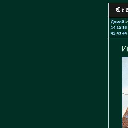
Домой
14
15
16
42
43
44
И