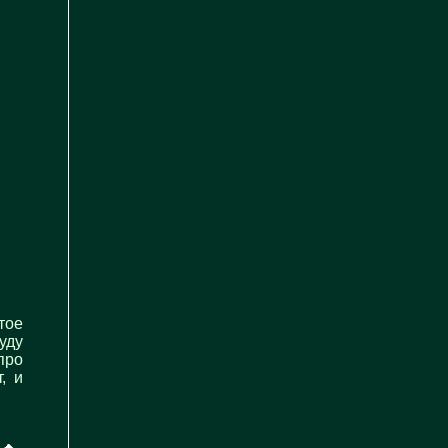
тое
уду
про
, и