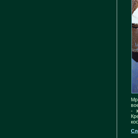
Мр
во
- 
Кр
кос
Сл