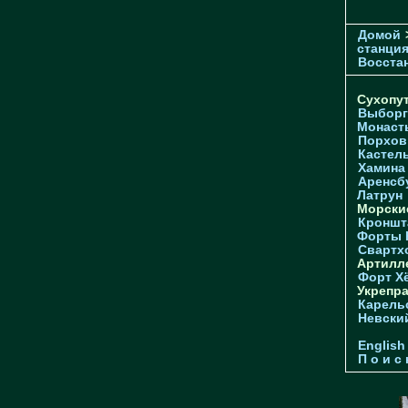
Домой
станци
Восстан
Сухопу
Выборг
Монаст
Порхов
Кастел
Хамина
Аренсб
Латрун
Морски
Кроншта
Форты
Свартх
Артилл
Форт Х
Укрепр
Карель
Невски
English
П о и с 