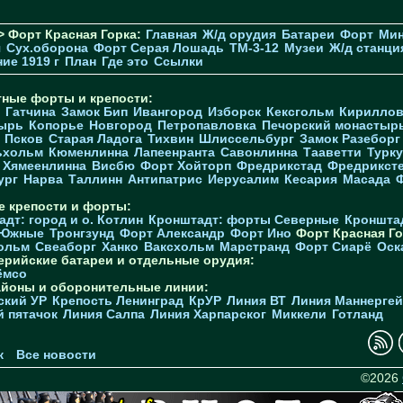
> Форт Красная Горка:
Главная
Ж/д орудия
Батареи
Форт
Мин
я
Cух.оборона
Форт Серая Лошадь
TM-3-12
Музеи
Ж/д станци
ие 1919 г
План
Где это
Ссылки
тные форты и крепости:
Гатчина
Замок Бип
Ивангород
Изборск
Кексгольм
Кириллов
ырь
Копорье
Новгород
Петропавловка
Печорcкий монастыр
Псков
Старая Ладога
Тихвин
Шлиссельбург
Замок Разеборг
ьхольм
Кюменлинна
Лапеенранта
Савонлинна
Тааветти
Турку
Хямеенлинна
Висбю
Форт Хойторп
Фредрикстад
Фредрикст
ург
Нарва
Таллинн
Антипатрис
Иерусалим
Кесария
Масада
е крепости и форты:
дт: город и о. Котлин
Кронштадт: форты Северные
Кроншта
 Южные
Тронгзунд
Форт Александр
Форт Ино
Форт Красная Го
ольм
Свеаборг
Ханко
Ваксхольм
Марстранд
Форт Сиарё
Оск
ерийские батареи и отдельные орудия:
ёмсо
айоны и оборонительные линии:
ский УР
Крепость Ленинград
КрУР
Линия ВТ
Линия Маннерге
й пятачок
Линия Салпа
Линия Харпарског
Миккели
Готланд
к
Все новости
©2026