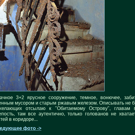
ачное 3+2 ярусное сооружение, темное, вонючее, заби
енным мусором и старым ржавым железом. Описывать не б
желающих отсылаю к "Обитаемому Острову", главам 
епость, там все аутентично, только голованов не хватает
тей в коридоре...
едующее фото ->