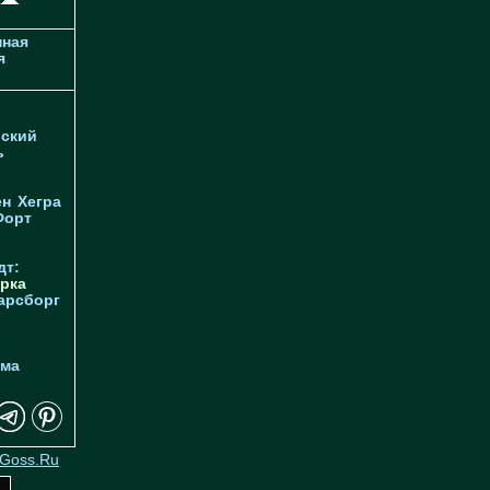
ная
я
ский
ь
ен
Хегра
Форт
дт:
рка
арсборг
йма
Goss.Ru