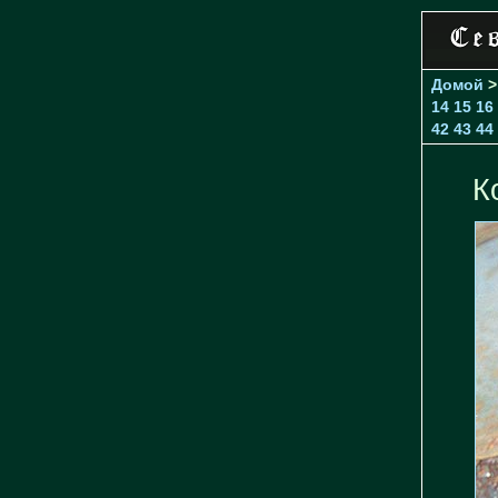
Домой
14
15
16
42
43
44
К