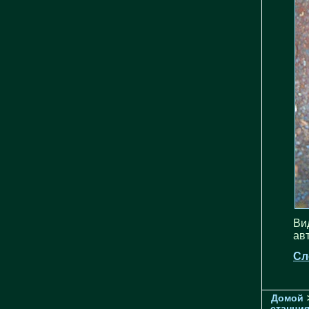
Ви
ав
Сл
Домой
станци