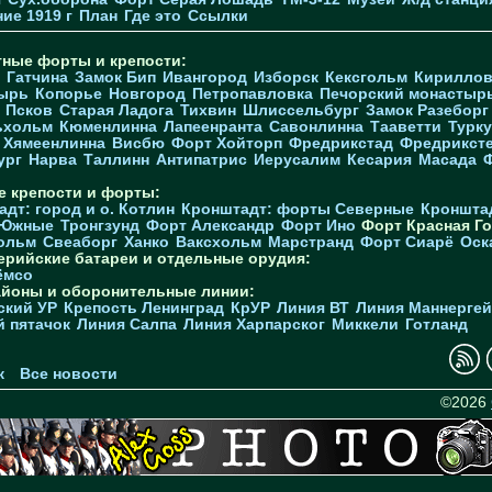
ие 1919 г
План
Где это
Ссылки
тные форты и крепости:
Гатчина
Замок Бип
Ивангород
Изборск
Кексгольм
Кириллов
ырь
Копорье
Новгород
Петропавловка
Печорcкий монастыр
Псков
Старая Ладога
Тихвин
Шлиссельбург
Замок Разеборг
ьхольм
Кюменлинна
Лапеенранта
Савонлинна
Тааветти
Турку
Хямеенлинна
Висбю
Форт Хойторп
Фредрикстад
Фредрикст
ург
Нарва
Таллинн
Антипатрис
Иерусалим
Кесария
Масада
е крепости и форты:
дт: город и о. Котлин
Кронштадт: форты Северные
Кроншта
 Южные
Тронгзунд
Форт Александр
Форт Ино
Форт Красная Го
ольм
Свеаборг
Ханко
Ваксхольм
Марстранд
Форт Сиарё
Оск
ерийские батареи и отдельные орудия:
ёмсо
айоны и оборонительные линии:
ский УР
Крепость Ленинград
КрУР
Линия ВТ
Линия Маннерге
й пятачок
Линия Салпа
Линия Харпарског
Миккели
Готланд
к
Все новости
©2026