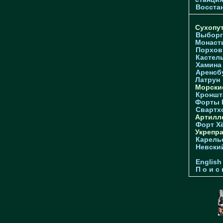
Восстан
Сухопу
Выборг
Монаст
Порхов
Кастел
Хамина
Аренсб
Латрун
Морски
Кроншта
Форты
Свартх
Артилл
Форт Х
Укрепр
Карель
Невски
English
П о и с 