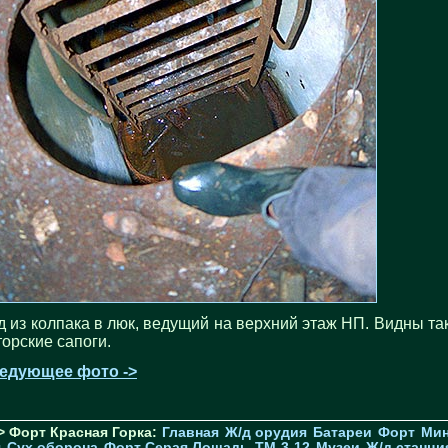
д из колпака в люк, ведущий на верхний этаж НП. Видны та
торские сапоги.
едующее фото ->
> Форт Красная Горка:
Главная
Ж/д орудия
Батареи
Форт
Мин
я
Cух.оборона
Форт Серая Лошадь
TM-3-12
Музеи
Ж/д станци