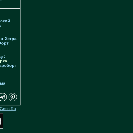
ский
ь
ен
Хегра
Форт
дт:
рка
арсборг
йма
Goss.Ru