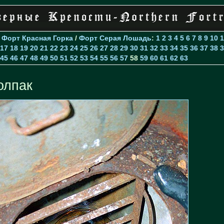
>
Форт Красная Горка
/
Форт Серая Лошадь
:
1
2
3
4
5
6
7
8
9
10
1
17
18
19
20
21
22
23
24
25
26
27
28
29
30
31
32
33
34
35
36
37
38
3
45
46
47
48
49
50
51
52
53
54
55
56
57
58
59
60
61
62
63
олпак