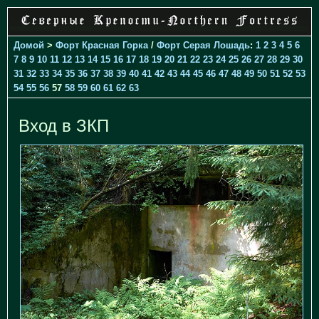
Домой
>
Форт Красная Горка
/
Форт Серая Лошадь
:
1
2
3
4
5
6
7
8
9
10
11
12
13
14
15
16
17
18
19
20
21
22
23
24
25
26
27
28
29
30
31
32
33
34
35
36
37
38
39
40
41
42
43
44
45
46
47
48
49
50
51
52
53
54
55
56
57
58
59
60
61
62
63
Вход в ЗКП