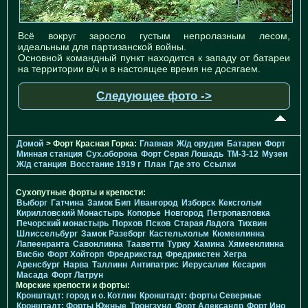
Всё вокруг заросло густым непролазным лесом,
идеальным для партизанской войны.
Основной командный пункт находится к западу от батареи
на территории в/ч и в настоящее время не досягаем.
Следующее фото ->
Домой
> Форт Красная Горка:
Главная
Ж/д орудия
Батареи
Форт
Минная станция
Cух.оборона
Форт Серая Лошадь
TM-3-12
Музеи
Ж/д станция
Восстание 1919 г
План
Где это
Ссылки
Сухопутные форты и крепости:
Выборг
Гатчина
Замок Бип
Ивангород
Изборск
Кексгольм
Кирилловский Монастырь
Копорье
Новгород
Петропавловка
Печорcкий монастырь
Порхов
Псков
Старая Ладога
Тихвин
Шлиссельбург
Замок Разеборг
Кастельхольм
Кюменлинна
Лапеенранта
Савонлинна
Тааветти
Турку
Хамина
Хямеенлинна
Висбю
Форт Хойторп
Фредрикстад
Фредрикстен
Хегра
Аренсбург
Нарва
Таллинн
Антипатрис
Иерусалим
Кесария
Масада
Форт Латрун
Морские крепости и форты:
Кронштадт: город и о. Котлин
Кронштадт: форты Северные
Кронштадт: Форты Южные
Тронгзунд
Форт Александр
Форт Ино