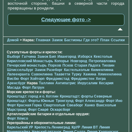
восточной стороне, башни в северной части города
превращены в рондели.
Следующее фото ->
Домой
> Нарва:
Главная
Замок
Бастионы
Где это?
План
Ссылки
Сухопутные форты и крепости:
Выборг
Гатчина
Замок Бип
Ивангород
Изборск
Кексгольм
Кирилловский Монастырь
Копорье
Новгород
Петропавловка
Печорcкий монастырь
Порхов
Псков
Старая Ладога
Тихвин
Шлиссельбург
Замок Разеборг
Кастельхольм
Кюменлинна
Лапеенранта
Савонлинна
Тааветти
Турку
Хамина
Хямеенлинна
Висбю
Форт Хойторп
Фредрикстад
Фредрикстен
Хегра
Аренсбург
Нарва
Таллинн
Антипатрис
Иерусалим
Кесария
Масада
Форт Латрун
Морские крепости и форты:
Кронштадт: город и о. Котлин
Кронштадт: форты Северные
Кронштадт: Форты Южные
Тронгзунд
Форт Александр
Форт Ино
Форт Красная Горка
Свартхольм
Свеаборг
Ханко
Ваксхольм
Марстранд
Форт Сиарё
Оскарсборг
Артиллерийские батареи и отдельные орудия:
Форт Хёмсо
Укрепрайоны и оборонительные линии:
Карельский УР
Крепость Ленинград
КрУР
Линия ВТ
Линия
Маннергейма
Невский пятачок
Линия Салпа
Линия Харпарског