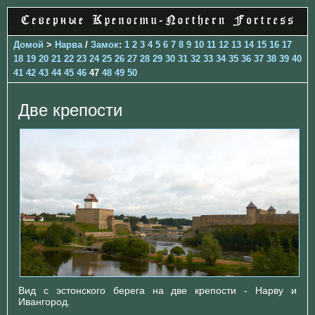
Домой
>
Нарва
/
Замок
:
1
2
3
4
5
6
7
8
9
10
11
12
13
14
15
16
17
18
19
20
21
22
23
24
25
26
27
28
29
30
31
32
33
34
35
36
37
38
39
40
41
42
43
44
45
46
47
48
49
50
Две крепости
Вид с эстонского берега на две крепости - Нарву и
Ивангород.