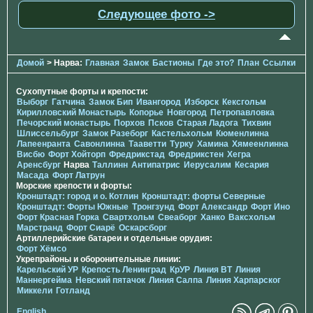
Следующее фото ->
Домой
> Нарва:
Главная
Замок
Бастионы
Где это?
План
Ссылки
Сухопутные форты и крепости:
Выборг
Гатчина
Замок Бип
Ивангород
Изборск
Кексгольм
Кирилловский Монастырь
Копорье
Новгород
Петропавловка
Печорcкий монастырь
Порхов
Псков
Старая Ладога
Тихвин
Шлиссельбург
Замок Разеборг
Кастельхольм
Кюменлинна
Лапеенранта
Савонлинна
Тааветти
Турку
Хамина
Хямеенлинна
Висбю
Форт Хойторп
Фредрикстад
Фредрикстен
Хегра
Аренсбург
Нарва
Таллинн
Антипатрис
Иерусалим
Кесария
Масада
Форт Латрун
Морские крепости и форты:
Кронштадт: город и о. Котлин
Кронштадт: форты Северные
Кронштадт: Форты Южные
Тронгзунд
Форт Александр
Форт Ино
Форт Красная Горка
Свартхольм
Свеаборг
Ханко
Ваксхольм
Марстранд
Форт Сиарё
Оскарсборг
Артиллерийские батареи и отдельные орудия:
Форт Хёмсо
Укрепрайоны и оборонительные линии:
Карельский УР
Крепость Ленинград
КрУР
Линия ВТ
Линия
Маннергейма
Невский пятачок
Линия Салпа
Линия Харпарског
Миккели
Готланд
English