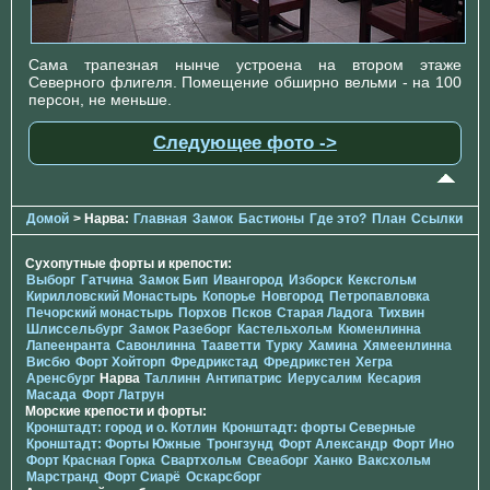
Сама трапезная нынче устроена на втором этаже
Северного флигеля. Помещение обширно вельми - на 100
персон, не меньше.
Следующее фото ->
Домой
> Нарва:
Главная
Замок
Бастионы
Где это?
План
Ссылки
Сухопутные форты и крепости:
Выборг
Гатчина
Замок Бип
Ивангород
Изборск
Кексгольм
Кирилловский Монастырь
Копорье
Новгород
Петропавловка
Печорcкий монастырь
Порхов
Псков
Старая Ладога
Тихвин
Шлиссельбург
Замок Разеборг
Кастельхольм
Кюменлинна
Лапеенранта
Савонлинна
Тааветти
Турку
Хамина
Хямеенлинна
Висбю
Форт Хойторп
Фредрикстад
Фредрикстен
Хегра
Аренсбург
Нарва
Таллинн
Антипатрис
Иерусалим
Кесария
Масада
Форт Латрун
Морские крепости и форты:
Кронштадт: город и о. Котлин
Кронштадт: форты Северные
Кронштадт: Форты Южные
Тронгзунд
Форт Александр
Форт Ино
Форт Красная Горка
Свартхольм
Свеаборг
Ханко
Ваксхольм
Марстранд
Форт Сиарё
Оскарсборг