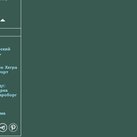
ский
ь
ен
Хегра
орт
дт:
орка
арсборг
йма