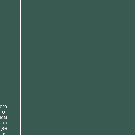
ого
 от
нем
ена
две
ти,