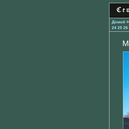
Домой
24
25
26
М