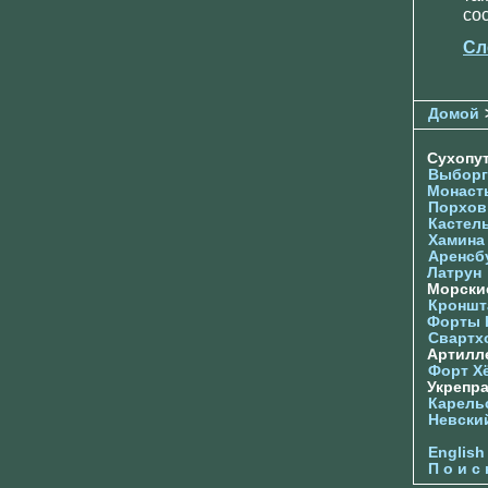
со
Сл
Домой
Сухопу
Выборг
Монаст
Порхов
Кастел
Хамина
Аренсб
Латрун
Морски
Кроншта
Форты
Свартх
Артилл
Форт Х
Укрепр
Карель
Невски
English
П о и с 