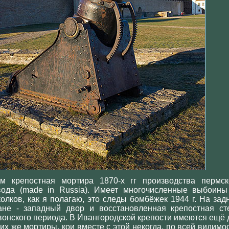
дм крепостная мортира 1870-х гг производства пермск
вода (made in Russia). Имеет многочисленные выбоины
колков, как я полагаю, это следы бомбёжек 1944 г. На зад
ане - западный двор и восстановленная крепостная ст
вонского периода. В Ивангородской крепости имеются ещё 
ких же мортиры. кои вместе с этой некогда, по всей видимос