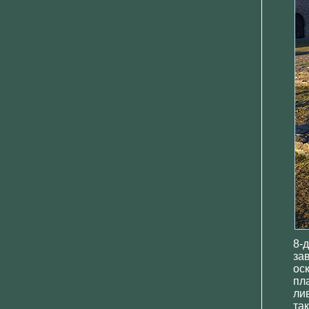
8-
за
ос
пл
ли
та