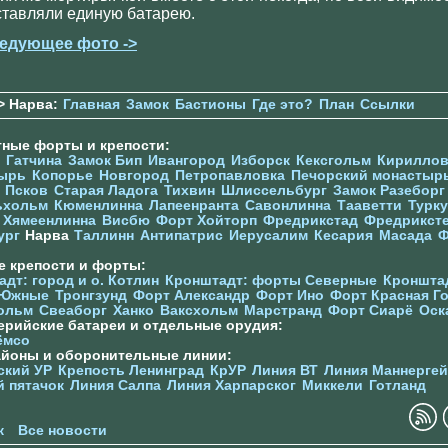
ставляли единую батарею.
едующее фото ->
> Нарва:
Главная
Замок
Бастионы
Где это?
План
Ссылки
тные форты и крепости:
Гатчина
Замок Бип
Ивангород
Изборск
Кексгольм
Кириллов
ырь
Копорье
Новгород
Петропавловка
Печорcкий монастыр
Псков
Старая Ладога
Тихвин
Шлиссельбург
Замок Разеборг
ьхольм
Кюменлинна
Лапеенранта
Савонлинна
Тааветти
Турку
Хямеенлинна
Висбю
Форт Хойторп
Фредрикстад
Фредрикст
ург
Нарва
Таллинн
Антипатрис
Иерусалим
Кесария
Масада
Ф
е крепости и форты:
дт: город и о. Котлин
Кронштадт: форты Северные
Кроншта
 Южные
Тронгзунд
Форт Александр
Форт Ино
Форт Красная Г
ольм
Свеаборг
Ханко
Ваксхольм
Марстранд
Форт Сиарё
Оск
ерийские батареи и отдельные орудия:
ёмсо
айоны и оборонительные линии:
ский УР
Крепость Ленинград
КрУР
Линия ВТ
Линия Маннерге
й пятачок
Линия Салпа
Линия Харпарског
Миккели
Готланд
к
Все новости