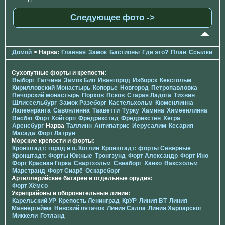
Следующее фото ->
Домой
> Нарва:
Главная
Замок
Бастионы
Где это?
План
Ссылки
Сухопутные форты и крепости:
Выборг
Гатчина
Замок Бип
Ивангород
Изборск
Кексгольм
Кирилловский Монастырь
Копорье
Новгород
Петропавловка
Печорcкий монастырь
Порхов
Псков
Старая Ладога
Тихвин
Шлиссельбург
Замок Разеборг
Кастельхольм
Кюменлинна
Лапеенранта
Савонлинна
Тааветти
Турку
Хамина
Хямеенлинна
Висбю
Форт Хойторп
Фредрикстад
Фредрикстен
Хегра
Аренсбург
Нарва
Таллинн
Антипатрис
Иерусалим
Кесария
Масада
Форт Латрун
Морские крепости и форты:
Кронштадт: город и о. Котлин
Кронштадт: форты Северные
Кронштадт: Форты Южные
Тронгзунд
Форт Александр
Форт Ино
Форт Красная Горка
Свартхольм
Свеаборг
Ханко
Ваксхольм
Марстранд
Форт Сиарё
Оскарсборг
Артиллерийские батареи и отдельные орудия:
Форт Хёмсо
Укрепрайоны и оборонительные линии:
Карельский УР
Крепость Ленинград
КрУР
Линия ВТ
Линия
Маннергейма
Невский пятачок
Линия Салпа
Линия Харпарског
Миккели
Готланд