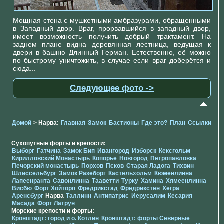
Мощная стена с мушкетными амбразурами, обращенными
в Западный двор. Враг, прорвавшийся в западный двор,
имеет возможность получить добрый трактамент. На
заднем плане видна деревянная лестница, ведущая к
двери в башню Длинный Герман. Естественно, её можно
по быстрому уничтожить, в случае если враг доберётся и
сюда...
Следующее фото ->
Домой
> Нарва:
Главная
Замок
Бастионы
Где это?
План
Ссылки
Сухопутные форты и крепости:
Выборг
Гатчина
Замок Бип
Ивангород
Изборск
Кексгольм
Кирилловский Монастырь
Копорье
Новгород
Петропавловка
Печорcкий монастырь
Порхов
Псков
Старая Ладога
Тихвин
Шлиссельбург
Замок Разеборг
Кастельхольм
Кюменлинна
Лапеенранта
Савонлинна
Тааветти
Турку
Хамина
Хямеенлинна
Висбю
Форт Хойторп
Фредрикстад
Фредрикстен
Хегра
Аренсбург
Нарва
Таллинн
Антипатрис
Иерусалим
Кесария
Масада
Форт Латрун
Морские крепости и форты:
Кронштадт: город и о. Котлин
Кронштадт: форты Северные