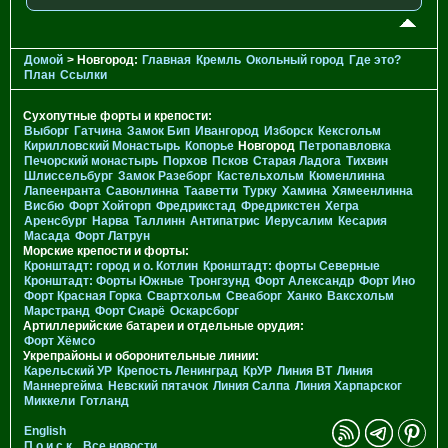
Домой
> Новгород:
Главная
Кремль
Окольный город
Где это?
План
Ссылки
Сухопутные форты и крепости:
Выборг
Гатчина
Замок Бип
Ивангород
Изборск
Кексгольм
Кирилловский Монастырь
Копорье
Новгород
Петропавловка
Печорcкий монастырь
Порхов
Псков
Старая Ладога
Тихвин
Шлиссельбург
Замок Разеборг
Кастельхольм
Кюменлинна
Лапеенранта
Савонлинна
Тааветти
Турку
Хамина
Хямеенлинна
Висбю
Форт Хойторп
Фредрикстад
Фредрикстен
Хегра
Аренсбург
Нарва
Таллинн
Антипатрис
Иерусалим
Кесария
Масада
Форт Латрун
Морские крепости и форты:
Кронштадт: город и о. Котлин
Кронштадт: форты Северные
Кронштадт: Форты Южные
Тронгзунд
Форт Александр
Форт Ино
Форт Красная Горка
Свартхольм
Свеаборг
Ханко
Ваксхольм
Марстранд
Форт Сиарё
Оскарсборг
Артиллерийские батареи и отдельные орудия:
Форт Хёмсо
Укрепрайоны и оборонительные линии:
Карельский УР
Крепость Ленинград
КрУР
Линия ВТ
Линия
Маннергейма
Невский пятачок
Линия Салпа
Линия Харпарског
Миккели
Готланд
English
П о и с к
Все новости