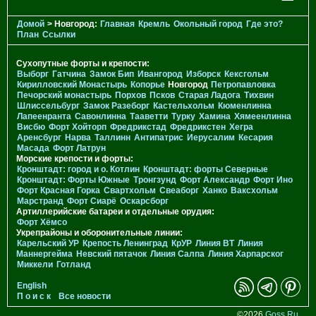
Домой
> Новгород:
Главная
Кремль
Окольный город
Где это?
План
Ссылки
Сухопутные форты и крепости:
Выборг
Гатчина
Замок Бип
Ивангород
Изборск
Кексгольм
Кирилловский Монастырь
Копорье
Новгород
Петропавловка
Печорcкий монастырь
Порхов
Псков
Старая Ладога
Тихвин
Шлиссельбург
Замок Разеборг
Кастельхольм
Кюменлинна
Лапеенранта
Савонлинна
Тааветти
Турку
Хамина
Хямеенлинна
Висбю
Форт Хойторп
Фредрикстад
Фредрикстен
Хегра
Аренсбург
Нарва
Таллинн
Антипатрис
Иерусалим
Кесария
Масада
Форт Латрун
Морские крепости и форты:
Кронштадт: город и о. Котлин
Кронштадт: форты Северные
Кронштадт: Форты Южные
Тронгзунд
Форт Александр
Форт Ино
Форт Красная Горка
Свартхольм
Свеаборг
Ханко
Ваксхольм
Марстранд
Форт Сиарё
Оскарсборг
Артиллерийские батареи и отдельные орудия:
Форт Хёмсо
Укрепрайоны и оборонительные линии:
Карельский УР
Крепость Ленинград
КрУР
Линия ВТ
Линия
Маннергейма
Невский пятачок
Линия Салпа
Линия Харпарског
Миккели
Готланд
English
П о и с к
Все новости
©2026
Goss.Ru