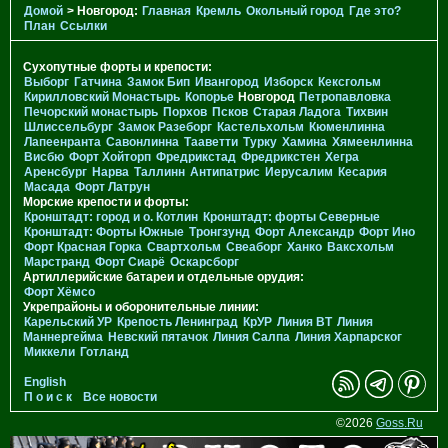
Домой
> Новгород:
Главная
Кремль
Окольный город
Где это?
План
Ссылки
Сухопутные форты и крепости:
Выборг
Гатчина
Замок Бип
Ивангород
Изборск
Кексгольм
Кирилловский Монастырь
Копорье
Новгород
Петропавловка
Печорcкий монастырь
Порхов
Псков
Старая Ладога
Тихвин
Шлиссельбург
Замок Разеборг
Кастельхольм
Кюменлинна
Лапеенранта
Савонлинна
Тааветти
Турку
Хамина
Хямеенлинна
Висбю
Форт Хойторп
Фредрикстад
Фредрикстен
Хегра
Аренсбург
Нарва
Таллинн
Антипатрис
Иерусалим
Кесария
Масада
Форт Латрун
Морские крепости и форты:
Кронштадт: город и о. Котлин
Кронштадт: форты Северные
Кронштадт: Форты Южные
Тронгзунд
Форт Александр
Форт Ино
Форт Красная Горка
Свартхольм
Свеаборг
Ханко
Ваксхольм
Марстранд
Форт Сиарё
Оскарсборг
Артиллерийские батареи и отдельные орудия:
Форт Хёмсо
Укрепрайоны и оборонительные линии:
Карельский УР
Крепость Ленинград
КрУР
Линия ВТ
Линия
Маннергейма
Невский пятачок
Линия Салпа
Линия Харпарског
Миккели
Готланд
English
П о и с к
Все новости
©2026
Goss.Ru