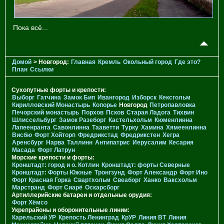
Пока всё...
Домой
> Новгород:
Главная
Кремль
Окольный город
Где это?
План
Ссылки
Сухопутные форты и крепости:
Выборг
Гатчина
Замок Бип
Ивангород
Изборск
Кексгольм
Кирилловский Монастырь
Копорье
Новгород
Петропавловка
Печорcкий монастырь
Порхов
Псков
Старая Ладога
Тихвин
Шлиссельбург
Замок Разеборг
Кастельхольм
Кюменлинна
Лапеенранта
Савонлинна
Тааветти
Турку
Хамина
Хямеенлинна
Висбю
Форт Хойторп
Фредрикстад
Фредрикстен
Хегра
Аренсбург
Нарва
Таллинн
Антипатрис
Иерусалим
Кесария
Масада
Форт Латрун
Морские крепости и форты:
Кронштадт: город и о. Котлин
Кронштадт: форты Северные
Кронштадт: Форты Южные
Тронгзунд
Форт Александр
Форт Ино
Форт Красная Горка
Свартхольм
Свеаборг
Ханко
Ваксхольм
Марстранд
Форт Сиарё
Оскарсборг
Артиллерийские батареи и отдельные орудия:
Форт Хёмсо
Укрепрайоны и оборонительные линии:
Карельский УР
Крепость Ленинград
КрУР
Линия ВТ
Линия