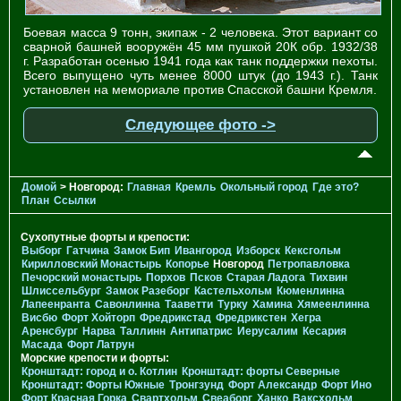
Боевая масса 9 тонн, экипаж - 2 человека. Этот вариант со
сварной башней вооружён 45 мм пушкой 20К обр. 1932/38
г. Разработан осенью 1941 года как танк поддержки пехоты.
Всего выпущено чуть менее 8000 штук (до 1943 г.). Танк
установлен на мемориале против Спасской башни Кремля.
Следующее фото ->
Домой
> Новгород:
Главная
Кремль
Окольный город
Где это?
План
Ссылки
Сухопутные форты и крепости:
Выборг
Гатчина
Замок Бип
Ивангород
Изборск
Кексгольм
Кирилловский Монастырь
Копорье
Новгород
Петропавловка
Печорcкий монастырь
Порхов
Псков
Старая Ладога
Тихвин
Шлиссельбург
Замок Разеборг
Кастельхольм
Кюменлинна
Лапеенранта
Савонлинна
Тааветти
Турку
Хамина
Хямеенлинна
Висбю
Форт Хойторп
Фредрикстад
Фредрикстен
Хегра
Аренсбург
Нарва
Таллинн
Антипатрис
Иерусалим
Кесария
Масада
Форт Латрун
Морские крепости и форты:
Кронштадт: город и о. Котлин
Кронштадт: форты Северные
Кронштадт: Форты Южные
Тронгзунд
Форт Александр
Форт Ино
Форт Красная Горка
Свартхольм
Свеаборг
Ханко
Ваксхольм