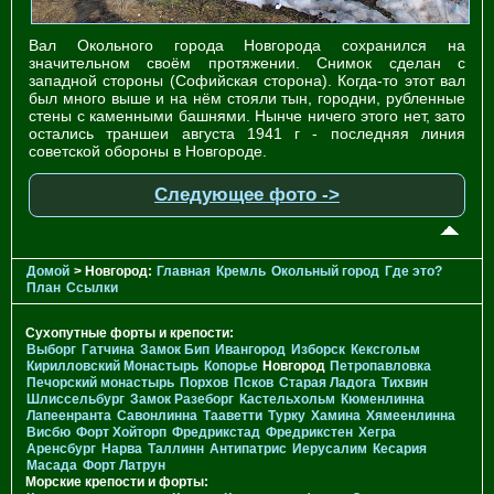
Вал Окольного города Новгорода сохранился на
значительном своём протяжении. Снимок сделан с
западной стороны (Софийская сторона). Когда-то этот вал
был много выше и на нём стояли тын, городни, рубленные
стены с каменными башнями. Нынче ничего этого нет, зато
остались траншеи августа 1941 г - последняя линия
советской обороны в Новгороде.
Следующее фото ->
Домой
> Новгород:
Главная
Кремль
Окольный город
Где это?
План
Ссылки
Сухопутные форты и крепости:
Выборг
Гатчина
Замок Бип
Ивангород
Изборск
Кексгольм
Кирилловский Монастырь
Копорье
Новгород
Петропавловка
Печорcкий монастырь
Порхов
Псков
Старая Ладога
Тихвин
Шлиссельбург
Замок Разеборг
Кастельхольм
Кюменлинна
Лапеенранта
Савонлинна
Тааветти
Турку
Хамина
Хямеенлинна
Висбю
Форт Хойторп
Фредрикстад
Фредрикстен
Хегра
Аренсбург
Нарва
Таллинн
Антипатрис
Иерусалим
Кесария
Масада
Форт Латрун
Морские крепости и форты: