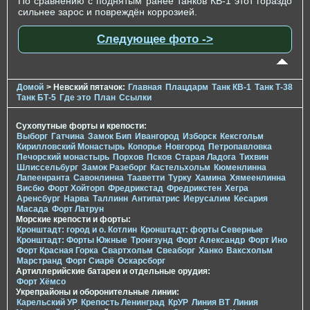
По сравнению с поднятым ранее танков КВ-1 этот гораздо
сильнее зарос и повреждён коррозией.
Следующее фото ->
Домой
> Невский пятачок:
Главная
Плацдарм
Танк КВ-1
Танк Т-38
Танк БТ-5
Где это
План
Ссылки
Сухопутные форты и крепости:
Выборг
Гатчина
Замок Бип
Ивангород
Изборск
Кексгольм
Кирилловский Монастырь
Копорье
Новгород
Петропавловка
Печорcкий монастырь
Порхов
Псков
Старая Ладога
Тихвин
Шлиссельбург
Замок Разеборг
Кастельхольм
Кюменлинна
Лапеенранта
Савонлинна
Тааветти
Турку
Хамина
Хямеенлинна
Висбю
Форт Хойторп
Фредрикстад
Фредрикстен
Хегра
Аренсбург
Нарва
Таллинн
Антипатрис
Иерусалим
Кесария
Масада
Форт Латрун
Морские крепости и форты:
Кронштадт: город и о. Котлин
Кронштадт: форты Северные
Кронштадт: Форты Южные
Тронгзунд
Форт Александр
Форт Ино
Форт Красная Горка
Свартхольм
Свеаборг
Ханко
Ваксхольм
Марстранд
Форт Сиарё
Оскарсборг
Артиллерийские батареи и отдельные орудия:
Форт Хёмсо
Укрепрайоны и оборонительные линии:
Карельский УР
Крепость Ленинград
КрУР
Линия ВТ
Линия