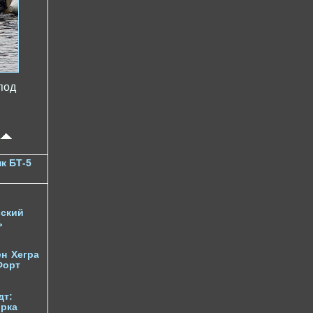
под
к БТ-5
ский
ь
ен
Хегра
Форт
дт:
орка