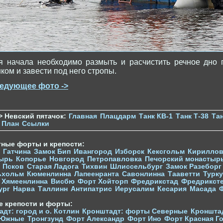
я начала необходимо размыть и расчистить речное дно 
нком и завести под него стропы.
едующее фото ->
> Невский пятачок:
Главная
Плацдарм
Танк КВ-1
Танк Т-38
Тан
План
Ссылки
тные форты и крепости:
Гатчина
Замок Бип
Ивангород
Изборск
Кексгольм
Кириллов
ырь
Копорье
Новгород
Петропавловка
Печорcкий монастыр
Псков
Старая Ладога
Тихвин
Шлиссельбург
Замок Разеборг
ьхольм
Кюменлинна
Лапеенранта
Савонлинна
Тааветти
Турку
Хямеенлинна
Висбю
Форт Хойторп
Фредрикстад
Фредрикст
ург
Нарва
Таллинн
Антипатрис
Иерусалим
Кесария
Масада
е крепости и форты:
дт: город и о. Котлин
Кронштадт: форты Северные
Кроншта
 Южные
Тронгзунд
Форт Александр
Форт Ино
Форт Красная Г