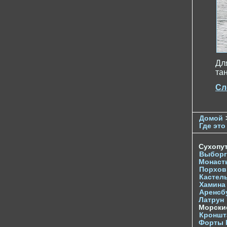
Дл
та
Сл
Домой
Где это
Сухопу
Выборг
Монаст
Порхов
Кастел
Хамина
Аренсб
Латрун
Морски
Кроншта
Форты