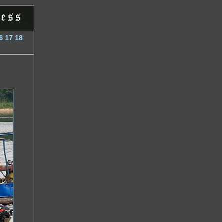
6
17
18