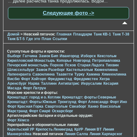
... Далее расчистка танка продолжилась. Водой...
Следующее фото ->
Домой
> Невский пятачок:
Главная
Плацдарм
Танк КВ-1
Танк Т-38
Танк БТ-5
Где это
План
Ссылки
Сухопутные форты и крепости:
Выборг
Гатчина
Замок Бип
Ивангород
Изборск
Кексгольм
Кирилловский Монастырь
Копорье
Новгород
Петропавловка
Печорcкий монастырь
Порхов
Псков
Старая Ладога
Тихвин
Шлиссельбург
Замок Разеборг
Кастельхольм
Кюменлинна
Лапеенранта
Савонлинна
Тааветти
Турку
Хамина
Хямеенлинна
Висбю
Форт Хойторп
Фредрикстад
Фредрикстен
Хегра
Аренсбург
Нарва
Таллинн
Антипатрис
Иерусалим
Кесария
Масада
Форт Латрун
Морские крепости и форты:
Кронштадт: город и о. Котлин
Кронштадт: форты Северные
Кронштадт: Форты Южные
Тронгзунд
Форт Александр
Форт Ино
Форт Красная Горка
Свартхольм
Свеаборг
Ханко
Ваксхольм
Марстранд
Форт Сиарё
Оскарсборг
Артиллерийские батареи и отдельные орудия:
Форт Хёмсо
Укрепрайоны и оборонительные линии:
Карельский УР
Крепость Ленинград
КрУР
Линия ВТ
Линия
Маннергейма
Невский пятачок
Линия Салпа
Линия Харпарског