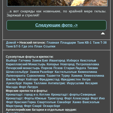
...а вот снаряды как новенькие, по крайней мере гильзы.
Заряжай и стреляй!
Следующее фото ->
Домой
> Невский пятачок:
Главная
Плацдарм
Танк КВ-1
Танк Т-38
Танк БТ-5
Где это
План
Ссылки
Сухопутные форты и крепости:
Выборг
Гатчина
Замок Бип
Ивангород
Изборск
Кексгольм
Кирилловский Монастырь
Копорье
Новгород
Петропавловка
Печорcкий монастырь
Порхов
Псков
Старая Ладога
Тихвин
Шлиссельбург
Замок Разеборг
Кастельхольм
Кюменлинна
Лапеенранта
Савонлинна
Тааветти
Турку
Хамина
Хямеенлинна
Висбю
Форт Хойторп
Фредрикстад
Фредрикстен
Хегра
Аренсбург
Нарва
Таллинн
Антипатрис
Иерусалим
Кесария
Масада
Форт Латрун
Морские крепости и форты:
Кронштадт: город и о. Котлин
Кронштадт: форты Северные
Кронштадт: Форты Южные
Тронгзунд
Форт Александр
Форт Ино
Форт Красная Горка
Свартхольм
Свеаборг
Ханко
Ваксхольм
Марстранд
Форт Сиарё
Оскарсборг
Артиллерийские батареи и отдельные орудия: